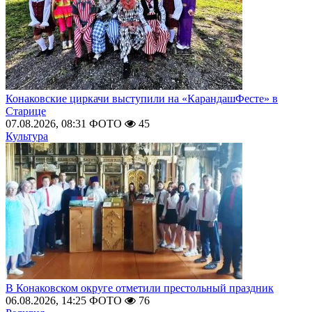
Конаковские циркачи выступили на «КарандашФесте» в
Старице
07.08.2026, 08:31
ФОТО
45
Культура
В Конаковском округе отметили престольный праздник
06.08.2026, 14:25
ФОТО
76