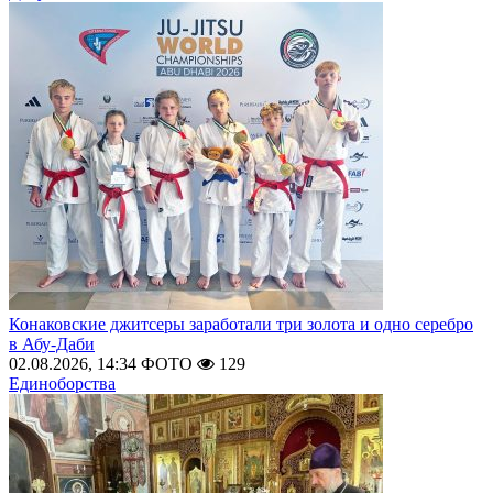
Конаковские джитсеры заработали три золота и одно серебро
в Абу-Даби
02.08.2026, 14:34
ФОТО
129
Единоборства