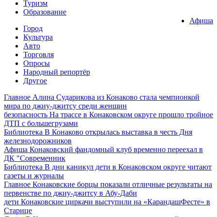
Туризм
Образование
Афиша
Город
Культура
Авто
Торговля
Опросы
Народный репортёр
Другое
Главное
Алина Сударикова из Конаково стала чемпионкой
мира по джиу-джитсу среди женщин
безопасность
На трассе в Конаковском округе прошло тройное
ДТП с большегрузами
Библиотека
В Конаково открылась выставка в честь Дня
железнодорожников
Афиша
Конаковский фандомный клуб временно переехал в
ДК "Современник
Библиотека
В дни каникул дети в Конаковском округе читают
газеты и журналы
Главное
Конаковские борцы показали отличные результаты на
первенстве по джиу-джитсу в Абу-Даби
дети
Конаковские циркачи выступили на «КарандашФесте» в
Старице