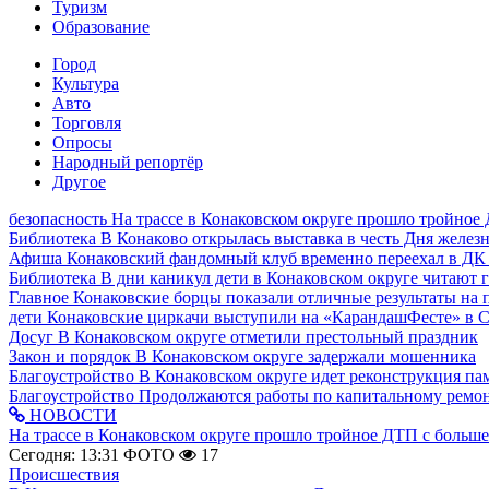
Туризм
Образование
Город
Культура
Авто
Торговля
Опросы
Народный репортёр
Другое
безопасность
На трассе в Конаковском округе прошло тройное
Библиотека
В Конаково открылась выставка в честь Дня желе
Афиша
Конаковский фандомный клуб временно переехал в ДК
Библиотека
В дни каникул дети в Конаковском округе читают 
Главное
Конаковские борцы показали отличные результаты на 
дети
Конаковские циркачи выступили на «КарандашФесте» в 
Досуг
В Конаковском округе отметили престольный праздник
Закон и порядок
В Конаковском округе задержали мошенника
Благоустройство
В Конаковском округе идет реконструкция па
Благоустройство
Продолжаются работы по капитальному ремон
НОВОСТИ
На трассе в Конаковском округе прошло тройное ДТП с больш
Сегодня: 13:31
ФОТО
17
Происшествия