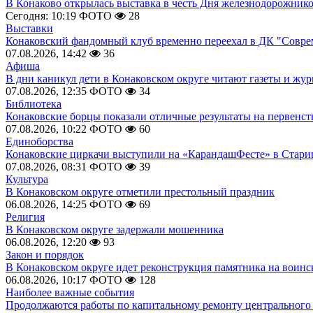
В Конаково открылась выставка в честь Дня железнодорожник
Сегодня: 10:19
ФОТО
28
Выставки
Конаковский фандомный клуб временно переехал в ДК "Совр
07.08.2026, 14:42
36
Афиша
В дни каникул дети в Конаковском округе читают газеты и жу
07.08.2026, 12:35
ФОТО
34
Библиотека
Конаковские борцы показали отличные результаты на первенст
07.08.2026, 10:22
ФОТО
60
Единоборства
Конаковские циркачи выступили на «КарандашФесте» в Стари
07.08.2026, 08:31
ФОТО
39
Культура
В Конаковском округе отметили престольный праздник
06.08.2026, 14:25
ФОТО
69
Религия
В Конаковском округе задержали мошенника
06.08.2026, 12:20
93
Закон и порядок
В Конаковском округе идет реконструкция памятника на воинс
06.08.2026, 10:17
ФОТО
128
Наиболее важные события
Продолжаются работы по капитальному ремонту центрального 