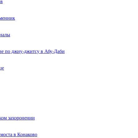
ов
еменник
рналы
ве по джиу-джитсу в Абу-Даби
це
ком захоронении
моста в Конаково