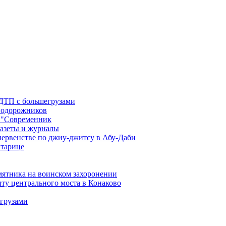
 ДТП с большегрузами
знодорожников
 "Современник
газеты и журналы
первенстве по джиу-джитсу в Абу-Даби
Старице
мятника на воинском захоронении
ту центрального моста в Конаково
егрузами