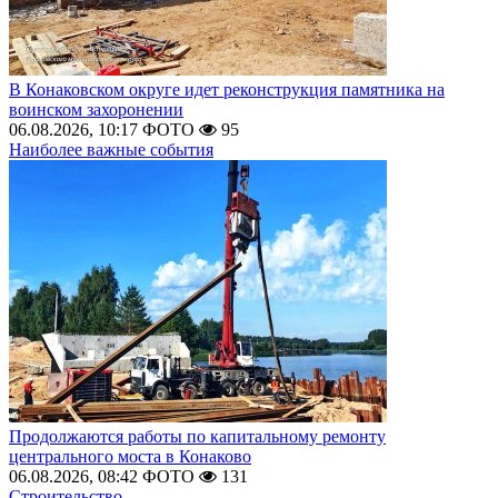
В Конаковском округе идет реконструкция памятника на
воинском захоронении
06.08.2026, 10:17
ФОТО
95
Наиболее важные события
Продолжаются работы по капитальному ремонту
центрального моста в Конаково
06.08.2026, 08:42
ФОТО
131
Строительство