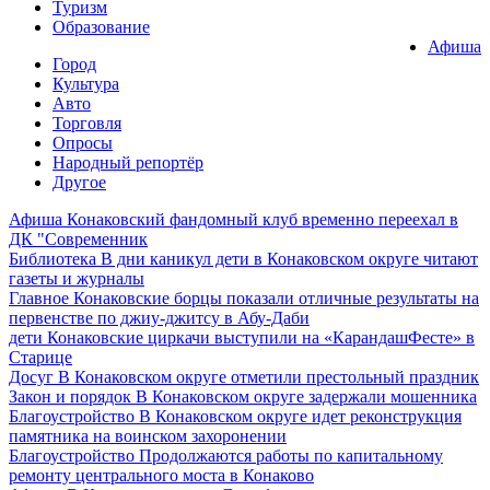
Туризм
Образование
Афиша
Город
Культура
Авто
Торговля
Опросы
Народный репортёр
Другое
Афиша
Конаковский фандомный клуб временно переехал в
ДК "Современник
Библиотека
В дни каникул дети в Конаковском округе читают
газеты и журналы
Главное
Конаковские борцы показали отличные результаты на
первенстве по джиу-джитсу в Абу-Даби
дети
Конаковские циркачи выступили на «КарандашФесте» в
Старице
Досуг
В Конаковском округе отметили престольный праздник
Закон и порядок
В Конаковском округе задержали мошенника
Благоустройство
В Конаковском округе идет реконструкция
памятника на воинском захоронении
Благоустройство
Продолжаются работы по капитальному
ремонту центрального моста в Конаково