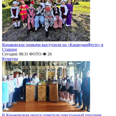
Конаковские циркачи выступили на «КарандашФесте» в
Старице
Сегодня: 08:31
ФОТО
26
Культура
В Конаковском округе отметили престольный праздник