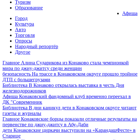
Туризм
Образование
Афиша
Город
Культура
Авто
Торговля
Опросы
Народный репортёр
Другое
Главное
Алина Сударикова из Конаково стала чемпионкой
мира по джиу-джитсу среди женщин
безопасность
На трассе в Конаковском округе прошло тройное
ДТП с большегрузами
Библиотека
В Конаково открылась выставка в честь Дня
железнодорожников
Афиша
Конаковский фандомный клуб временно переехал в
ДК "Современник
Библиотека
В дни каникул дети в Конаковском округе читают
газеты и журналы
Главное
Конаковские борцы показали отличные результаты на
первенстве по джиу-джитсу в Абу-Даби
дети
Конаковские циркачи выступили на «КарандашФесте» в
Старице