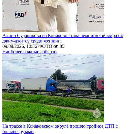
Алина Сударикова из Конаково стала чемпионкой мира по
джиу-джитсу среди женщин
09.08.2026, 10:36
ФОТО
85
Наиболее важные события
На трассе в Конаковском округе прошло тройное ДТП с
большегрузами