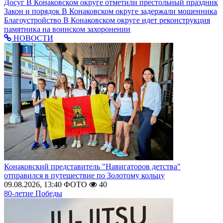
Досуг
В Конаковском округе отметили престольный праздник
Закон и порядок
В Конаковском округе задержали мошенника
Благоустройство
В Конаковском округе идет реконструкция
памятника на воинском захоронении
НОВОСТИ
Конаковский представитель "Навигаторов детства"
отправился в путешествие по Золотому кольцу
09.08.2026, 13:40
ФОТО
40
80-летие Победы