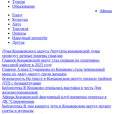
Туризм
Образование
Афиша
Город
Культура
Авто
Торговля
Опросы
Народный репортёр
Другое
Дума Конаковского округа
Депутаты конаковской думы
проведут личные приемы граждан
Главное
Конаковский округ стал первым по спортивно-
массовой работе в 2025 году
Главное
Алина Сударикова из Конаково стала чемпионкой
мира по джиу-джитсу среди женщин
безопасность
На трассе в Конаковском округе прошло тройное
ДТП с большегрузами
Библиотека
В Конаково открылась выставка в честь Дня
железнодорожников
Афиша
Конаковский фандомный клуб временно переехал в
ДК "Современник
Библиотека
В дни каникул дети в Конаковском округе читают
газеты и журналы