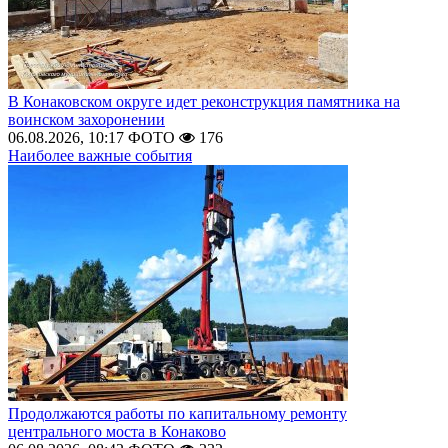
В Конаковском округе идет реконструкция памятника на
воинском захоронении
06.08.2026, 10:17
ФОТО
176
Наиболее важные события
Продолжаются работы по капитальному ремонту
центрального моста в Конаково