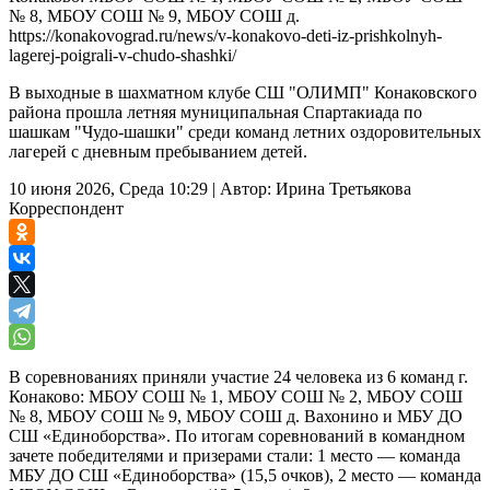
№ 8, МБОУ СОШ № 9, МБОУ СОШ д.
https://konakovograd.ru/news/v-konakovo-deti-iz-prishkolnyh-
lagerej-poigrali-v-chudo-shashki/
В выходные в шахматном клубе СШ "ОЛИМП" Конаковского
района прошла летняя муниципальная Спартакиада по
шашкам "Чудо-шашки" среди команд летних оздоровительных
лагерей с дневным пребыванием детей.
10 июня 2026, Среда 10:29
|
Автор:
Ирина Третьякова
Корреспондент
В соревнованиях приняли участие 24 человека из 6 команд г.
Конаково: МБОУ СОШ № 1, МБОУ СОШ № 2, МБОУ СОШ
№ 8, МБОУ СОШ № 9, МБОУ СОШ д. Вахонино и МБУ ДО
СШ «Единоборства». По итогам соревнований в командном
зачете победителями и призерами стали: 1 место — команда
МБУ ДО СШ «Единоборства» (15,5 очков), 2 место — команда