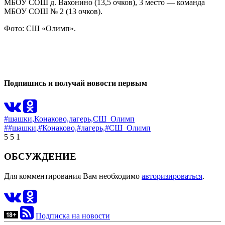
МБОУ СОШ д. Вахонино (13,5 очков), 3 место — команда
МБОУ СОШ № 2 (13 очков).
Фото: СШ «Олимп».
0
0
Подпишись и получай новости первым
#шашки,
Конаково,
лагерь,
СШ_Олимп
##шашки,
#Конаково,
#лагерь,
#СШ_Олимп
5
5
1
ОБСУЖДЕНИЕ
Для комментирования Вам необходимо
авторизироваться
.
Подписка на новости