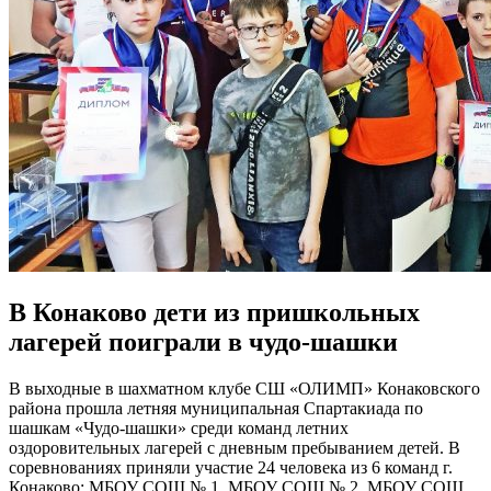
В Конаково дети из пришкольных
лагерей поиграли в чудо-шашки
В выходные в шахматном клубе СШ «ОЛИМП» Конаковского
района прошла летняя муниципальная Спартакиада по
шашкам «Чудо-шашки» среди команд летних
оздоровительных лагерей с дневным пребыванием детей. В
соревнованиях приняли участие 24 человека из 6 команд г.
Конаково: МБОУ СОШ № 1, МБОУ СОШ № 2, МБОУ СОШ