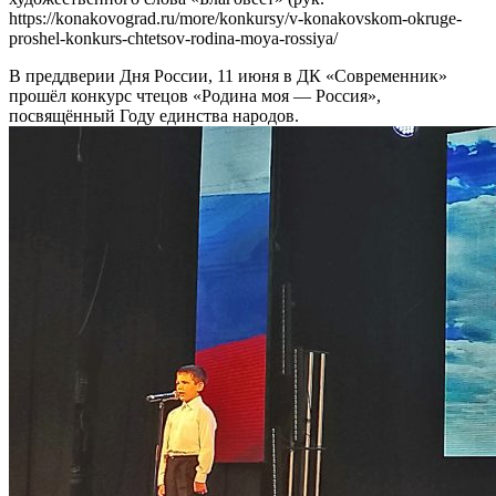
https://konakovograd.ru/more/konkursy/v-konakovskom-okruge-
proshel-konkurs-chtetsov-rodina-moya-rossiya/
В преддверии Дня России, 11 июня в ДК «Современник»
прошёл конкурс чтецов «Родина моя — Россия»,
посвящённый Году единства народов.