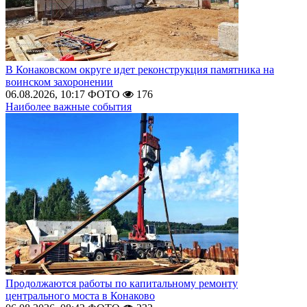
В Конаковском округе идет реконструкция памятника на
воинском захоронении
06.08.2026, 10:17
ФОТО
176
Наиболее важные события
Продолжаются работы по капитальному ремонту
центрального моста в Конаково