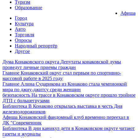
Туризм
Образование
Афиша
Город
Культура
Авто
Торговля
Опросы
Народный репортёр
Другое
Дума Конаковского округа
Депутаты конаковской думы
проведут личные приемы граждан
Главное
Конаковский округ стал первым по спортивно-
массовой работе в 2025 году
Главное
Алина Сударикова из Конаково стала чемпионкой
мира по джиу-джитсу среди женщин
безопасность
На трассе в Конаковском округе прошло тройное
ДТП с большегрузами
Библиотека
В Конаково открылась выставка в честь Дня
железнодорожников
Афиша
Конаковский фандомный клуб временно переехал в
ДК "Современник
Библиотека
В дни каникул дети в Конаковском округе читают
газеты и журналы