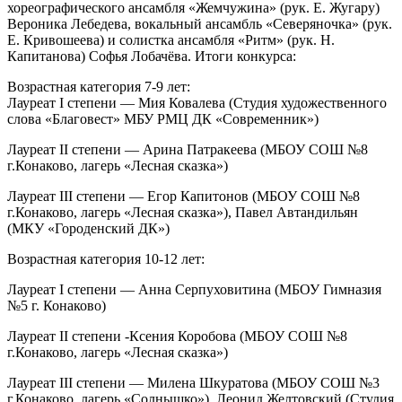
хореографического ансамбля «Жемчужина» (рук. Е. Жугару)
Вероника Лебедева, вокальный ансамбль «Северяночка» (рук.
Е. Кривошеева) и солистка ансамбля «Ритм» (рук. Н.
Капитанова) Софья Лобачёва. Итоги конкурса:
Возрастная категория 7-9 лет:
Лауреат I степени — Мия Ковалева (Студия художественного
слова «Благовест» МБУ РМЦ ДК «Современник»)
Лауреат II степени — Арина Патракеева (МБОУ СОШ №8
г.Конаково, лагерь «Лесная сказка»)
Лауреат III степени — Егор Капитонов (МБОУ СОШ №8
г.Конаково, лагерь «Лесная сказка»), Павел Автандильян
(МКУ «Городенский ДК»)
Возрастная категория 10-12 лет:
Лауреат I степени — Анна Серпуховитина (МБОУ Гимназия
№5 г. Конаково)
Лауреат II степени -Ксения Коробова (МБОУ СОШ №8
г.Конаково, лагерь «Лесная сказка»)
Лауреат III степени — Милена Шкуратова (МБОУ СОШ №3
г.Конаково, лагерь «Солнышко»), Леонид Желтовский (Студия