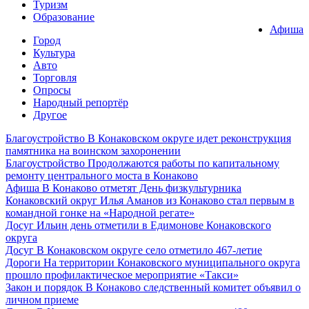
Туризм
Образование
Афиша
Город
Культура
Авто
Торговля
Опросы
Народный репортёр
Другое
Благоустройство
В Конаковском округе идет реконструкция
памятника на воинском захоронении
Благоустройство
Продолжаются работы по капитальному
ремонту центрального моста в Конаково
Афиша
В Конаково отметят День физкультурника
Конаковский округ
Илья Аманов из Конаково стал первым в
командной гонке на «Народной регате»
Досуг
Ильин день отметили в Едимонове Конаковского
округа
Досуг
В Конаковском округе село отметило 467-летие
Дороги
На территории Конаковского муниципального округа
прошло профилактическое мероприятие «Такси»
Закон и порядок
В Конаково следственный комитет объявил о
личном приеме