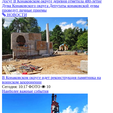
Досуг
В Конаковском округе деревня отметила 480-летие
Дума Конаковского округа
Депутаты конаковской думы
проведут личные приемы
НОВОСТИ
В Конаковском округе идет реконструкция памятника на
воинском захоронении
Сегодня: 10:17
ФОТО
10
Наиболее важные события