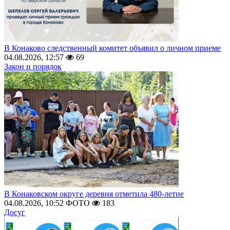
В Конаково следственный комитет объявил о личном приеме
04.08.2026, 12:57
69
Закон и порядок
В Конаковском округе деревня отметила 480-летие
04.08.2026, 10:52
ФОТО
183
Досуг