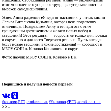
мышления. Стобалльный результат Анны — закономерный
итог многолетнего упорного труда, целеустремленности и
высокой самодисциплины.
Успех Анны разделяет её педагог-наставник, учитель химии
Лариса Витальевна Кузьмина, которая вела подготовку
отличницы. Поздравляем Анну и ее педагога с этим
грандиозным достижением и желаем новых побед и
свершений! Этот результат — гордость не только для поселка
и округа, но и для всего Тверского региона. Пусть впереди
будут новые вершины и яркие достижения! — сообщают в
МБОУ СОШ п. Козлово Конаковского округа.
Фото: паблик МБОУ СОШ п. Козлово в ВК.
0
0
Подпишись и получай новости первым
#козлово,
ЕГЭ,
стобалльник
##козлово,
#ЕГЭ,
#стобалльник
5
5
1