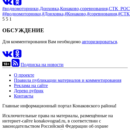
#водномоторники,
Донховка,
Конаково,
соревнования,
СТК_РО
##водномоторники,
#Донховка,
#Конаково,
#соревнования,
#СТК
5
5
1
ОБСУЖДЕНИЕ
Для комментирования Вам необходимо
авторизироваться
.
Подписка на новости
О проекте
Правила публикации материалов и комментирования
Реклама на сайте
Дерево рубрик
Контакты
Главные информационный портал Конаковского района
!
Исключительные права на материалы, размещённые на
интернет-сайте konakovograd.ru, в соответствии с
законодательством Российской Федерации об охране