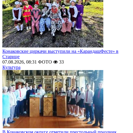
Конаковские циркачи выступили на «КарандашФесте» в
Старице
07.08.2026, 08:31
ФОТО
33
Культура
В Конаковском округе отметили престольный праздник