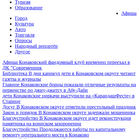
Туризм
Образование
Афиша
Город
Культура
Авто
Торговля
Опросы
Народный репортёр
Другое
Афиша
Конаковский фандомный клуб временно переехал в
ДК "Современник
Библиотека
В дни каникул дети в Конаковском округе читают
газеты и журналы
Главное
Конаковские борцы показали отличные результаты на
первенстве по джиу-джитсу в Абу-Даби
дети
Конаковские циркачи выступили на «КарандашФесте» в
Старице
Досуг
В Конаковском округе отметили престольный праздник
Закон и порядок
В Конаковском округе задержали мошенника
Благоустройство
В Конаковском округе идет реконструкция
памятника на воинском захоронении
Благоустройство
Продолжаются работы по капитальному
ремонту центрального моста в Конаково