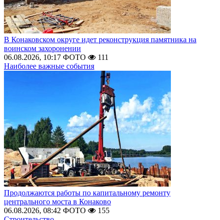
В Конаковском округе идет реконструкция памятника на
воинском захоронении
06.08.2026, 10:17
ФОТО
111
Наиболее важные события
Продолжаются работы по капитальному ремонту
центрального моста в Конаково
06.08.2026, 08:42
ФОТО
155
Строительство