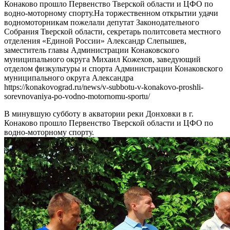
Конаково прошло Первенство Тверской области и ЦФО по
водно-моторному спорту.На торжественном открытии удачи
водномоторникам пожелали депутат Законодательного
Собрания Тверской области, секретарь политсовета местного
отделения «Единой России» Александр Слепышев,
заместитель главы Администрации Конаковского
муниципального округа Михаил Кожехов, заведующий
отделом физкультуры и спорта Администрации Конаковского
муниципального округа Александра
https://konakovograd.ru/news/v-subbotu-v-konakovo-proshli-
sorevnovaniya-po-vodno-motornomu-sportu/
В минувшую субботу в акватории реки Донховки в г.
Конаково прошло Первенство Тверской области и ЦФО по
водно-моторному спорту.