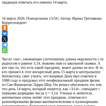
традиция отмечать его именно 14 марта.
16 марта 2020, Понедельник 13:54
|
Автор:
Ирина Третьякова
Корреспондент
Число «пи», означающее соотношение длины окружности с ее
радиусом и равное 3,14, знакомо нам со школьной скамьи. А
вот про то, что есть такой праздник, знают далеко не все. И те,
кто пришел в этот воскресный день 15 марта в центральную
библиотеку, смог узнать, что впервые День был отмечен в
1988 году и придумал этот неофициальный праздник физик
из Сан-Франциско Ларри Шоу. Он решил обосновать это тем,
что день 14 марта, который пишется, как «3/14», совпадает с
первыми разрядами числа π = 3,14. Ученые и любители
математики очень любят этот праздник, отмечая его
разнообразными физико-математическими и кулинарными
мероприятиями. Кулинария здесь пришлась очень кстати —