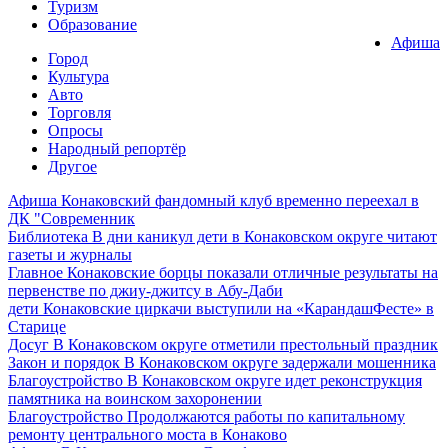
Туризм
Образование
Афиша
Город
Культура
Авто
Торговля
Опросы
Народный репортёр
Другое
Афиша
Конаковский фандомный клуб временно переехал в
ДК "Современник
Библиотека
В дни каникул дети в Конаковском округе читают
газеты и журналы
Главное
Конаковские борцы показали отличные результаты на
первенстве по джиу-джитсу в Абу-Даби
дети
Конаковские циркачи выступили на «КарандашФесте» в
Старице
Досуг
В Конаковском округе отметили престольный праздник
Закон и порядок
В Конаковском округе задержали мошенника
Благоустройство
В Конаковском округе идет реконструкция
памятника на воинском захоронении
Благоустройство
Продолжаются работы по капитальному
ремонту центрального моста в Конаково