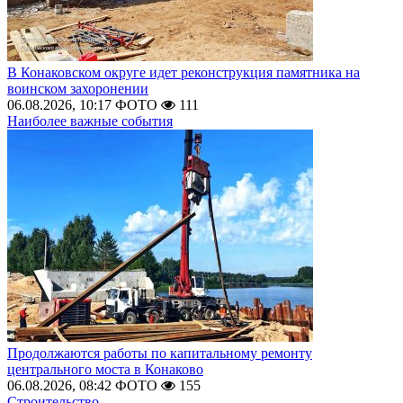
В Конаковском округе идет реконструкция памятника на
воинском захоронении
06.08.2026, 10:17
ФОТО
111
Наиболее важные события
Продолжаются работы по капитальному ремонту
центрального моста в Конаково
06.08.2026, 08:42
ФОТО
155
Строительство