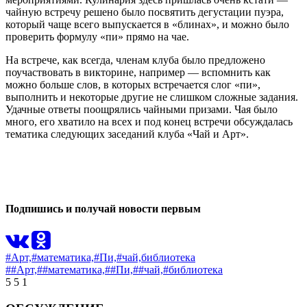
чайную встречу решено было посвятить дегустации пуэра,
который чаще всего выпускается в «блинах», и можно было
проверить формулу «пи» прямо на чае.
На встрече, как всегда, членам клуба было предложено
поучаствовать в викторине, например — вспомнить как
можно больше слов, в которых встречается слог «пи»,
выполнить и некоторые другие не слишком сложные задания.
Удачные ответы поощрялись чайными призами. Чая было
много, его хватило на всех и под конец встречи обсуждалась
тематика следующих заседаний клуба «Чай и Арт».
0
0
Подпишись и получай новости первым
#Арт,
#математика,
#Пи,
#чай,
библиотека
##Арт,
##математика,
##Пи,
##чай,
#библиотека
5
5
1