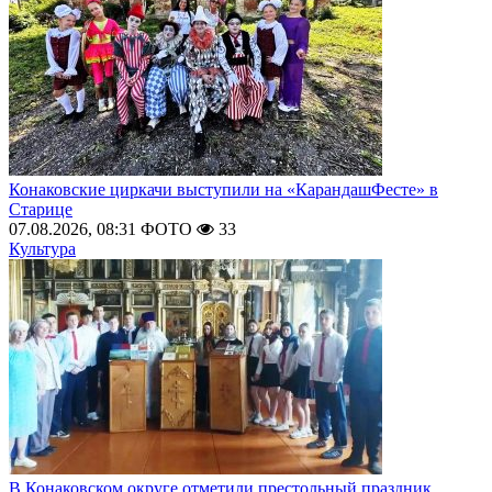
Конаковские циркачи выступили на «КарандашФесте» в
Старице
07.08.2026, 08:31
ФОТО
33
Культура
В Конаковском округе отметили престольный праздник