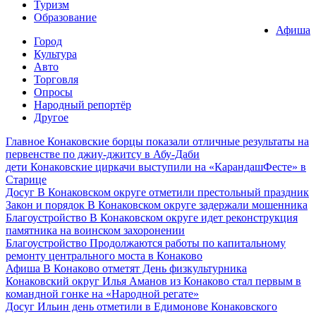
Туризм
Образование
Афиша
Город
Культура
Авто
Торговля
Опросы
Народный репортёр
Другое
Главное
Конаковские борцы показали отличные результаты на
первенстве по джиу-джитсу в Абу-Даби
дети
Конаковские циркачи выступили на «КарандашФесте» в
Старице
Досуг
В Конаковском округе отметили престольный праздник
Закон и порядок
В Конаковском округе задержали мошенника
Благоустройство
В Конаковском округе идет реконструкция
памятника на воинском захоронении
Благоустройство
Продолжаются работы по капитальному
ремонту центрального моста в Конаково
Афиша
В Конаково отметят День физкультурника
Конаковский округ
Илья Аманов из Конаково стал первым в
командной гонке на «Народной регате»
Досуг
Ильин день отметили в Едимонове Конаковского