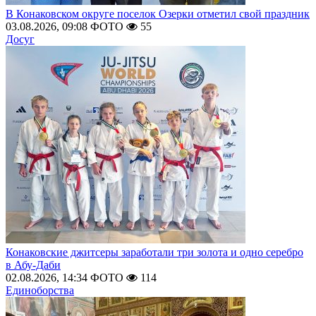
В Конаковском округе поселок Озерки отметил свой праздник
03.08.2026, 09:08
ФОТО
55
Досуг
Конаковские джитсеры заработали три золота и одно серебро
в Абу-Даби
02.08.2026, 14:34
ФОТО
114
Единоборства