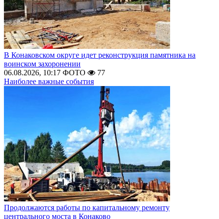
В Конаковском округе идет реконструкция памятника на
воинском захоронении
06.08.2026, 10:17
ФОТО
77
Наиболее важные события
Продолжаются работы по капитальному ремонту
центрального моста в Конаково