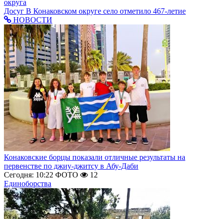
округа
Досуг
В Конаковском округе село отметило 467-летие
НОВОСТИ
Конаковские борцы показали отличные результаты на
первенстве по джиу-джитсу в Абу-Даби
Сегодня: 10:22
ФОТО
12
Единоборства