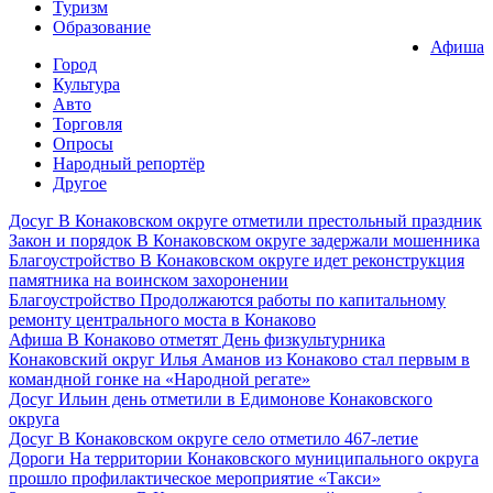
Туризм
Образование
Афиша
Город
Культура
Авто
Торговля
Опросы
Народный репортёр
Другое
Досуг
В Конаковском округе отметили престольный праздник
Закон и порядок
В Конаковском округе задержали мошенника
Благоустройство
В Конаковском округе идет реконструкция
памятника на воинском захоронении
Благоустройство
Продолжаются работы по капитальному
ремонту центрального моста в Конаково
Афиша
В Конаково отметят День физкультурника
Конаковский округ
Илья Аманов из Конаково стал первым в
командной гонке на «Народной регате»
Досуг
Ильин день отметили в Едимонове Конаковского
округа
Досуг
В Конаковском округе село отметило 467-летие
Дороги
На территории Конаковского муниципального округа
прошло профилактическое мероприятие «Такси»