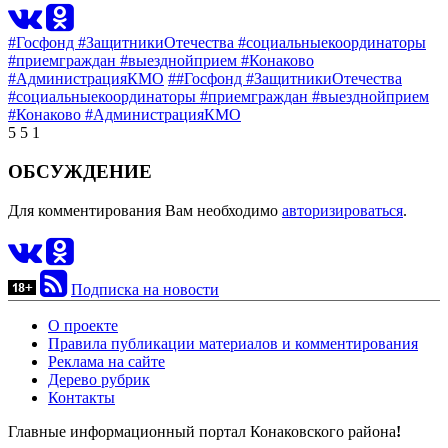
#Госфонд #ЗащитникиОтечества #социальныекоординаторы
#приемграждан #выезднойприем #Конаково
#АдминистрацияКМО
##Госфонд #ЗащитникиОтечества
#социальныекоординаторы #приемграждан #выезднойприем
#Конаково #АдминистрацияКМО
5
5
1
ОБСУЖДЕНИЕ
Для комментирования Вам необходимо
авторизироваться
.
Подписка на новости
О проекте
Правила публикации материалов и комментирования
Реклама на сайте
Дерево рубрик
Контакты
Главные информационный портал Конаковского района
!