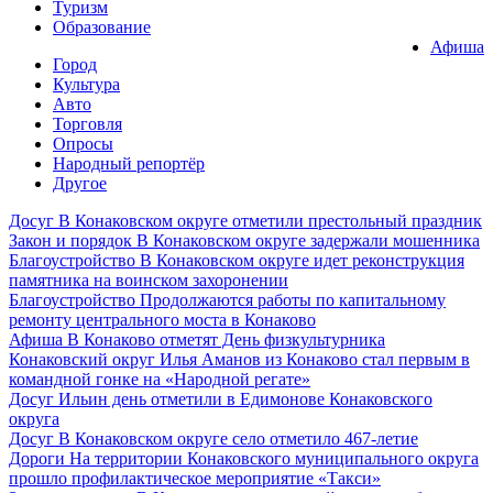
Туризм
Образование
Афиша
Город
Культура
Авто
Торговля
Опросы
Народный репортёр
Другое
Досуг
В Конаковском округе отметили престольный праздник
Закон и порядок
В Конаковском округе задержали мошенника
Благоустройство
В Конаковском округе идет реконструкция
памятника на воинском захоронении
Благоустройство
Продолжаются работы по капитальному
ремонту центрального моста в Конаково
Афиша
В Конаково отметят День физкультурника
Конаковский округ
Илья Аманов из Конаково стал первым в
командной гонке на «Народной регате»
Досуг
Ильин день отметили в Едимонове Конаковского
округа
Досуг
В Конаковском округе село отметило 467-летие
Дороги
На территории Конаковского муниципального округа
прошло профилактическое мероприятие «Такси»