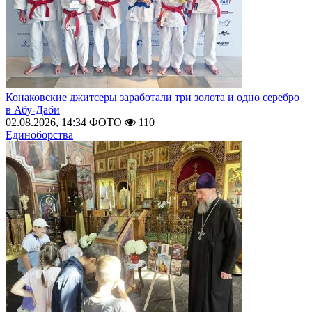
Конаковские джитсеры заработали три золота и одно серебро
в Абу-Даби
02.08.2026, 14:34
ФОТО
110
Единоборства