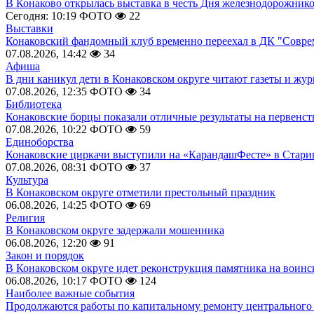
В Конаково открылась выставка в честь Дня железнодорожник
Сегодня: 10:19
ФОТО
22
Выставки
Конаковский фандомный клуб временно переехал в ДК "Совр
07.08.2026, 14:42
34
Афиша
В дни каникул дети в Конаковском округе читают газеты и жу
07.08.2026, 12:35
ФОТО
34
Библиотека
Конаковские борцы показали отличные результаты на первенст
07.08.2026, 10:22
ФОТО
59
Единоборства
Конаковские циркачи выступили на «КарандашФесте» в Стари
07.08.2026, 08:31
ФОТО
37
Культура
В Конаковском округе отметили престольный праздник
06.08.2026, 14:25
ФОТО
69
Религия
В Конаковском округе задержали мошенника
06.08.2026, 12:20
91
Закон и порядок
В Конаковском округе идет реконструкция памятника на воинс
06.08.2026, 10:17
ФОТО
124
Наиболее важные события
Продолжаются работы по капитальному ремонту центрального 