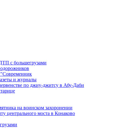
 ДТП с большегрузами
знодорожников
 "Современник
газеты и журналы
первенстве по джиу-джитсу в Абу-Даби
Старице
мятника на воинском захоронении
ту центрального моста в Конаково
егрузами