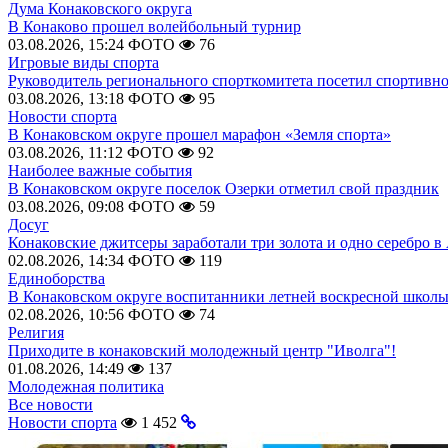
Дума Конаковского округа
В Конаково прошел волейбольный турнир
03.08.2026, 15:24
ФОТО
76
Игровые виды спорта
Руководитель регионального спорткомитета посетил спортивн
03.08.2026, 13:18
ФОТО
95
Новости спорта
В Конаковском округе прошел марафон «Земля спорта»
03.08.2026, 11:12
ФОТО
92
Наиболее важные события
В Конаковском округе поселок Озерки отметил свой праздник
03.08.2026, 09:08
ФОТО
59
Досуг
Конаковские джитсеры заработали три золота и одно серебро в
02.08.2026, 14:34
ФОТО
119
Единоборства
В Конаковском округе воспитанники летней воскресной школы
02.08.2026, 10:56
ФОТО
74
Религия
Приходите в конаковский молодежный центр "Иволга"!
01.08.2026, 14:49
137
Молодежная политика
Все новости
Новости спорта
1 452