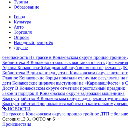
Туризм
Образование
Город
Культура
Авто
Торговля
Опросы
Народный репортёр
Другое
безопасность
На трассе в Конаковском округе прошло тройное
Библиотека
В Конаково открылась выставка в честь Дня желе
Афиша
Конаковский фандомный клуб временно переехал в ДК
Библиотека
В дни каникул дети в Конаковском округе читают 
Главное
Конаковские борцы показали отличные результаты на 
дети
Конаковские циркачи выступили на «КарандашФесте» в 
Досуг
В Конаковском округе отметили престольный праздник
Закон и порядок
В Конаковском округе задержали мошенника
Благоустройство
В Конаковском округе идет реконструкция па
Благоустройство
Продолжаются работы по капитальному ремон
НОВОСТИ
На трассе в Конаковском округе прошло тройное ДТП с больш
Сегодня: 13:31
ФОТО
6
Происшествия