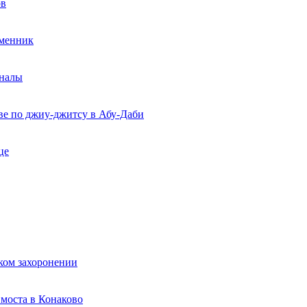
ов
еменник
рналы
ве по джиу-джитсу в Абу-Даби
це
ком захоронении
моста в Конаково