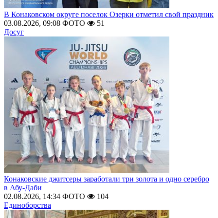
В Конаковском округе поселок Озерки отметил свой праздник
03.08.2026, 09:08
ФОТО
51
Досуг
Конаковские джитсеры заработали три золота и одно серебро
в Абу-Даби
02.08.2026, 14:34
ФОТО
104
Единоборства