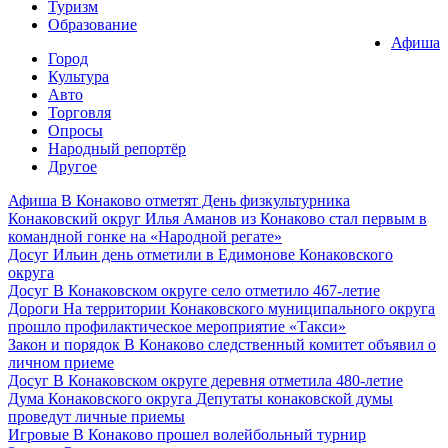
Туризм
Образование
Афиша
Город
Культура
Авто
Торговля
Опросы
Народный репортёр
Другое
Афиша
В Конаково отметят День физкультурника
Конаковский округ
Илья Аманов из Конаково стал первым в
командной гонке на «Народной регате»
Досуг
Ильин день отметили в Едимонове Конаковского
округа
Досуг
В Конаковском округе село отметило 467-летие
Дороги
На территории Конаковского муниципального округа
прошло профилактическое мероприятие «Такси»
Закон и порядок
В Конаково следственный комитет объявил о
личном приеме
Досуг
В Конаковском округе деревня отметила 480-летие
Дума Конаковского округа
Депутаты конаковской думы
проведут личные приемы
Игровые
В Конаково прошел волейбольный турнир