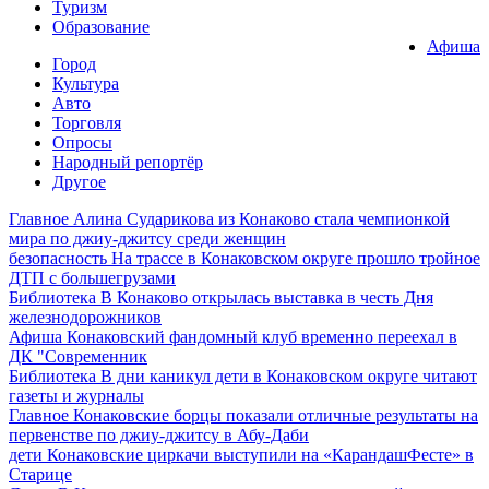
Туризм
Образование
Афиша
Город
Культура
Авто
Торговля
Опросы
Народный репортёр
Другое
Главное
Алина Сударикова из Конаково стала чемпионкой
мира по джиу-джитсу среди женщин
безопасность
На трассе в Конаковском округе прошло тройное
ДТП с большегрузами
Библиотека
В Конаково открылась выставка в честь Дня
железнодорожников
Афиша
Конаковский фандомный клуб временно переехал в
ДК "Современник
Библиотека
В дни каникул дети в Конаковском округе читают
газеты и журналы
Главное
Конаковские борцы показали отличные результаты на
первенстве по джиу-джитсу в Абу-Даби
дети
Конаковские циркачи выступили на «КарандашФесте» в
Старице