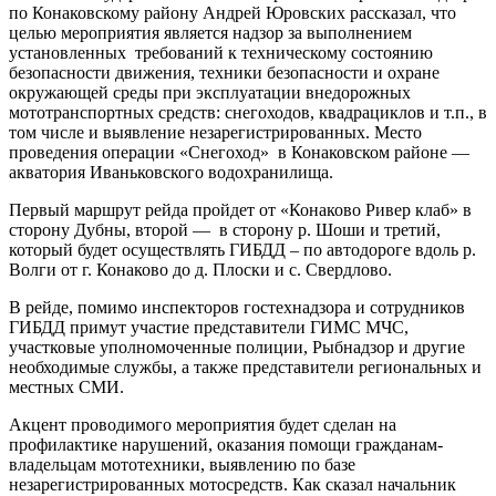
по Конаковскому району Андрей Юровских рассказал, что
целью мероприятия является надзор за выполнением
установленных требований к техническому состоянию
безопасности движения, техники безопасности и охране
окружающей среды при эксплуатации внедорожных
мототранспортных средств: снегоходов, квадрациклов и т.п., в
том числе и выявление незарегистрированных. Место
проведения операции «Снегоход» в Конаковском районе —
акватория Иваньковского водохранилища.
Первый маршрут рейда пройдет от «Конаково Ривер клаб» в
сторону Дубны, второй — в сторону р. Шоши и третий,
который будет осуществлять ГИБДД – по автодороге вдоль р.
Волги от г. Конаково до д. Плоски и с. Свердлово.
В рейде, помимо инспекторов гостехнадзора и сотрудников
ГИБДД примут участие представители ГИМС МЧС,
участковые уполномоченные полиции, Рыбнадзор и другие
необходимые службы, а также представители региональных и
местных СМИ.
Акцент проводимого мероприятия будет сделан на
профилактике нарушений, оказания помощи гражданам-
владельцам мототехники, выявлению по базе
незарегистрированных мотосредств. Как сказал начальник