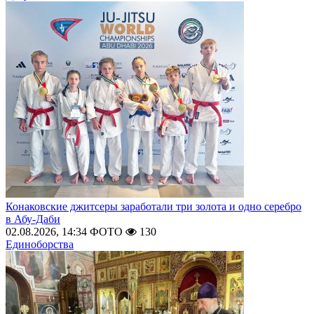
Конаковские джитсеры заработали три золота и одно серебро
в Абу-Даби
02.08.2026, 14:34
ФОТО
130
Единоборства