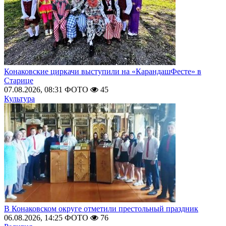
Конаковские циркачи выступили на «КарандашФесте» в
Старице
07.08.2026, 08:31
ФОТО
45
Культура
В Конаковском округе отметили престольный праздник
06.08.2026, 14:25
ФОТО
76