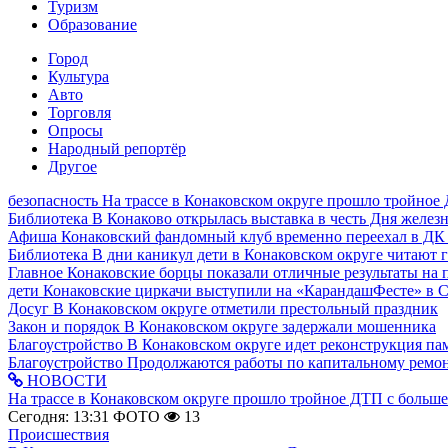
Туризм
Образование
Город
Культура
Авто
Торговля
Опросы
Народный репортёр
Другое
безопасность
На трассе в Конаковском округе прошло тройное
Библиотека
В Конаково открылась выставка в честь Дня желе
Афиша
Конаковский фандомный клуб временно переехал в ДК
Библиотека
В дни каникул дети в Конаковском округе читают 
Главное
Конаковские борцы показали отличные результаты на 
дети
Конаковские циркачи выступили на «КарандашФесте» в 
Досуг
В Конаковском округе отметили престольный праздник
Закон и порядок
В Конаковском округе задержали мошенника
Благоустройство
В Конаковском округе идет реконструкция па
Благоустройство
Продолжаются работы по капитальному ремон
НОВОСТИ
На трассе в Конаковском округе прошло тройное ДТП с больш
Сегодня: 13:31
ФОТО
13
Происшествия