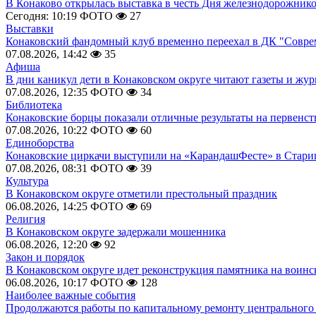
В Конаково открылась выставка в честь Дня железнодорожник
Сегодня: 10:19
ФОТО
27
Выставки
Конаковский фандомный клуб временно переехал в ДК "Совр
07.08.2026, 14:42
35
Афиша
В дни каникул дети в Конаковском округе читают газеты и жу
07.08.2026, 12:35
ФОТО
34
Библиотека
Конаковские борцы показали отличные результаты на первенст
07.08.2026, 10:22
ФОТО
60
Единоборства
Конаковские циркачи выступили на «КарандашФесте» в Стари
07.08.2026, 08:31
ФОТО
39
Культура
В Конаковском округе отметили престольный праздник
06.08.2026, 14:25
ФОТО
69
Религия
В Конаковском округе задержали мошенника
06.08.2026, 12:20
92
Закон и порядок
В Конаковском округе идет реконструкция памятника на воинс
06.08.2026, 10:17
ФОТО
128
Наиболее важные события
Продолжаются работы по капитальному ремонту центрального 