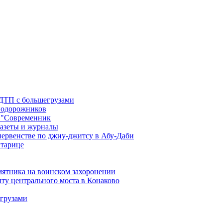
 ДТП с большегрузами
знодорожников
 "Современник
газеты и журналы
первенстве по джиу-джитсу в Абу-Даби
Старице
мятника на воинском захоронении
ту центрального моста в Конаково
егрузами