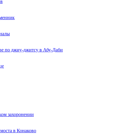
ов
еменник
рналы
ве по джиу-джитсу в Абу-Даби
це
ком захоронении
моста в Конаково