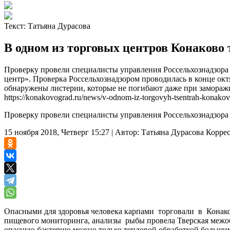
Текст:
Татьяна Дурасова
В одном из торговых центров Конаково
Проверку провели специалисты управления Россельхознадзора
центр». Проверка Россельхознадзором проводилась в конце ок
обнаружены листерии, которые не погибают даже при замораж
https://konakovograd.ru/news/v-odnom-iz-torgovyh-tsentrah-konakovo-
Проверку провели специалисты управления Россельхознадзора 
15 ноября 2018, Четверг 15:27
|
Автор:
Татьяна Дурасова
Корре
Опасными для здоровья человека карпами торговали в Конако
пищевого мониторинга, анализы рыбы провела Тверская межоб
опасную бактерию можно только тепловой обработкой большим