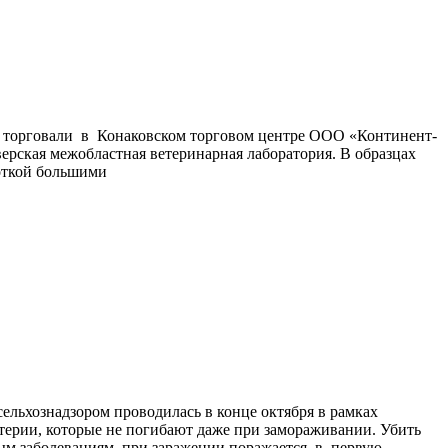
ми торговали в Конаковском торговом центре ООО «Континент-
ерская межобластная ветеринарная лаборатория. В образцах
откой большими
льхознадзором проводилась в конце октября в рамках
терии, которые не погибают даже при замораживании. Убить
м заболеваниям, при заражении поражается, в первую