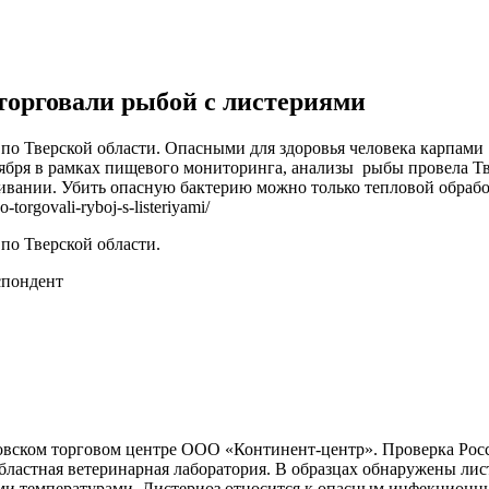
 торговали рыбой с листериями
 по Тверской области. Опасными для здоровья человека карпа
тября в рамках пищевого мониторинга, анализы рыбы провела Тв
ивании. Убить опасную бактерию можно только тепловой обраб
torgovali-ryboj-s-listeriyami/
по Тверской области.
спондент
вском торговом центре ООО «Континент-центр». Проверка Россе
ластная ветеринарная лаборатория. В образцах обнаружены лис
и температурами. Листериоз относится к опасным инфекционны