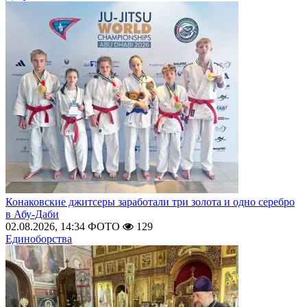
Конаковские джитсеры заработали три золота и одно серебро
в Абу-Даби
02.08.2026, 14:34
ФОТО
129
Единоборства