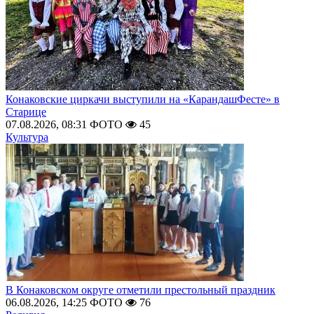
Конаковские циркачи выступили на «КарандашФесте» в
Старице
07.08.2026, 08:31
ФОТО
45
Культура
В Конаковском округе отметили престольный праздник
06.08.2026, 14:25
ФОТО
76