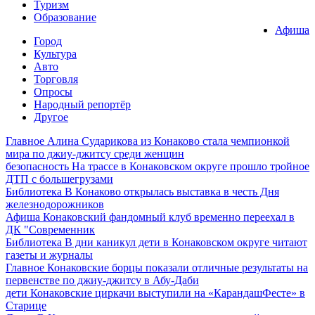
Туризм
Образование
Афиша
Город
Культура
Авто
Торговля
Опросы
Народный репортёр
Другое
Главное
Алина Сударикова из Конаково стала чемпионкой
мира по джиу-джитсу среди женщин
безопасность
На трассе в Конаковском округе прошло тройное
ДТП с большегрузами
Библиотека
В Конаково открылась выставка в честь Дня
железнодорожников
Афиша
Конаковский фандомный клуб временно переехал в
ДК "Современник
Библиотека
В дни каникул дети в Конаковском округе читают
газеты и журналы
Главное
Конаковские борцы показали отличные результаты на
первенстве по джиу-джитсу в Абу-Даби
дети
Конаковские циркачи выступили на «КарандашФесте» в
Старице