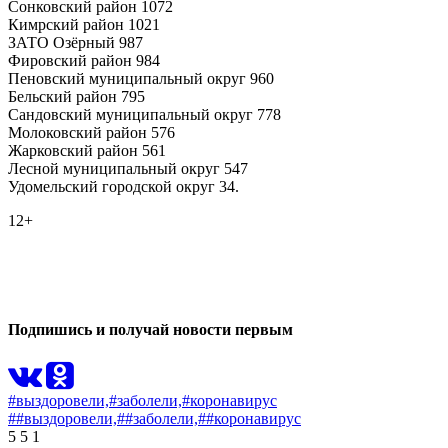
Сонковский район 1072
Кимрский район 1021
ЗАТО Озёрный 987
Фировский район 984
Пеновский муниципальный округ 960
Бельский район 795
Сандовский муниципальный округ 778
Молоковский район 576
Жарковский район 561
Лесной муниципальный округ 547
Удомельский городской округ 34.
12+
0
0
Подпишись и получай новости первым
#выздоровели,
#заболели,
#коронавирус
##выздоровели,
##заболели,
##коронавирус
5
5
1