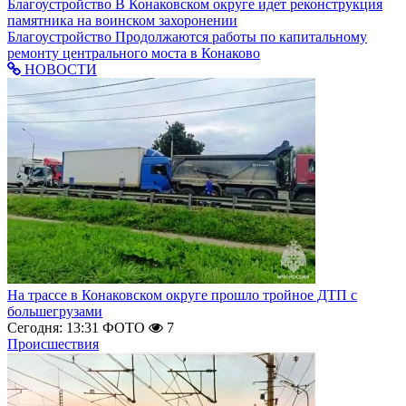
Благоустройство
В Конаковском округе идет реконструкция
памятника на воинском захоронении
Благоустройство
Продолжаются работы по капитальному
ремонту центрального моста в Конаково
НОВОСТИ
На трассе в Конаковском округе прошло тройное ДТП с
большегрузами
Сегодня: 13:31
ФОТО
7
Происшествия