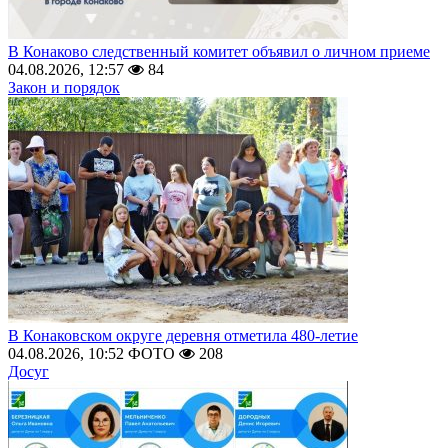
В Конаково следственный комитет объявил о личном приеме
04.08.2026, 12:57
84
Закон и порядок
В Конаковском округе деревня отметила 480-летие
04.08.2026, 10:52
ФОТО
208
Досуг