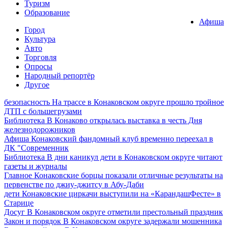
Туризм
Образование
Афиша
Город
Культура
Авто
Торговля
Опросы
Народный репортёр
Другое
безопасность
На трассе в Конаковском округе прошло тройное
ДТП с большегрузами
Библиотека
В Конаково открылась выставка в честь Дня
железнодорожников
Афиша
Конаковский фандомный клуб временно переехал в
ДК "Современник
Библиотека
В дни каникул дети в Конаковском округе читают
газеты и журналы
Главное
Конаковские борцы показали отличные результаты на
первенстве по джиу-джитсу в Абу-Даби
дети
Конаковские циркачи выступили на «КарандашФесте» в
Старице
Досуг
В Конаковском округе отметили престольный праздник
Закон и порядок
В Конаковском округе задержали мошенника