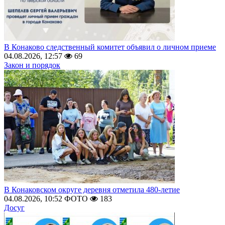
В Конаково следственный комитет объявил о личном приеме
04.08.2026, 12:57
69
Закон и порядок
В Конаковском округе деревня отметила 480-летие
04.08.2026, 10:52
ФОТО
183
Досуг