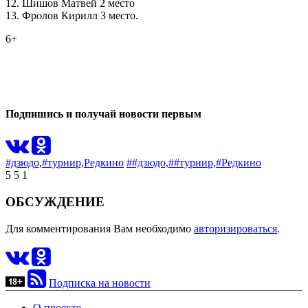
12. Шишов Матвей 2 место
13. Фролов Кирилл 3 место.
6+
0
0
Подпишись и получай новости первым
#дзюдо,
#турнир,
Редкино
##дзюдо,
##турнир,
#Редкино
5
5
1
ОБСУЖДЕНИЕ
Для комментирования Вам необходимо
авторизироваться
.
Подписка на новости
О проекте