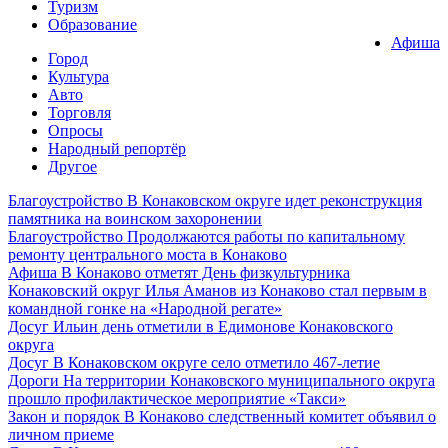
Туризм
Образование
Афиша
Город
Культура
Авто
Торговля
Опросы
Народный репортёр
Другое
Благоустройство
В Конаковском округе идет реконструкция
памятника на воинском захоронении
Благоустройство
Продолжаются работы по капитальному
ремонту центрального моста в Конаково
Афиша
В Конаково отметят День физкультурника
Конаковский округ
Илья Аманов из Конаково стал первым в
командной гонке на «Народной регате»
Досуг
Ильин день отметили в Едимонове Конаковского
округа
Досуг
В Конаковском округе село отметило 467-летие
Дороги
На территории Конаковского муниципального округа
прошло профилактическое мероприятие «Такси»
Закон и порядок
В Конаково следственный комитет объявил о
личном приеме