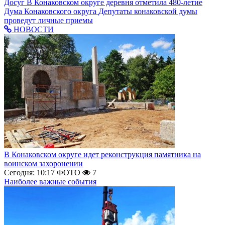
Досуг
В Конаковском округе деревня отметила 480-летие
Дума Конаковского округа
Депутаты конаковской думы
проведут личные приемы
НОВОСТИ
В Конаковском округе идет реконструкция памятника на
воинском захоронении
Сегодня: 10:17
ФОТО
7
Наиболее важные события