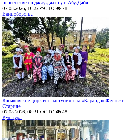
первенстве по джиу-джитсу в Абу-Даби
07.08.2026, 10:22
ФОТО
78
Единоборства
Конаковские циркачи выступили на «КарандашФесте» в
Старице
07.08.2026, 08:31
ФОТО
48
Культура