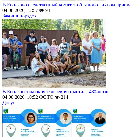
В Конаково следственный комитет объявил о личном приеме
04.08.2026, 12:57
93
Закон и порядок
В Конаковском округе деревня отметила 480-летие
04.08.2026, 10:52
ФОТО
214
Досуг