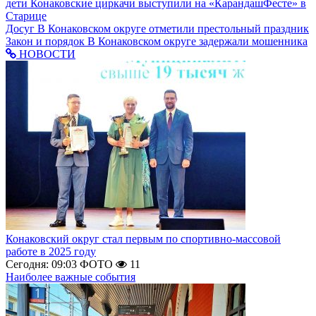
дети
Конаковские циркачи выступили на «КарандашФесте» в
Старице
Досуг
В Конаковском округе отметили престольный праздник
Закон и порядок
В Конаковском округе задержали мошенника
НОВОСТИ
Конаковский округ стал первым по спортивно-массовой
работе в 2025 году
Сегодня: 09:03
ФОТО
11
Наиболее важные события