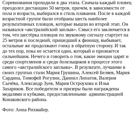
Соревнования проходили в два этапа. Сначала каждый пловец
преодолел дистанцию 50 метров, причем, в зависимости от
пола и возраста, выбирался и стиль плавания. После в каждой
возрастной группе были отобраны шесть наиболее
результативных пловцов, которые вышли во второй этап. Он
назывался «австралийский заплыв». Смысл его заключается в
том, что шестёрка пловцов по звуковому сигналу стартует на
25 метров и последний, пришедший к финишу, выбывает,
остальные же продолжают гонку в обратную сторону. И так
до тех пор, пока не остается один, который и признается
сильнейшим. Нечего и говорить о том, какие эмоции царят и
среди спортсменов и среди болельщиков в процессе этого
самого «австралийского заплыва». В результате, лучшими в
своих группах стали Мария Грушина, Алексей Беляев, Мария
Сардина, Тимофей Рогулин, Даниил Липатов, Валерия
Сычёва, Александр Зуев, Мария Остроухова и Илья
Захариков. Все победители и призеры были награждены
медалями и кубками, предоставленными администрацией
Конаковского района.
Фото: Анна Рихмайер.
0
1