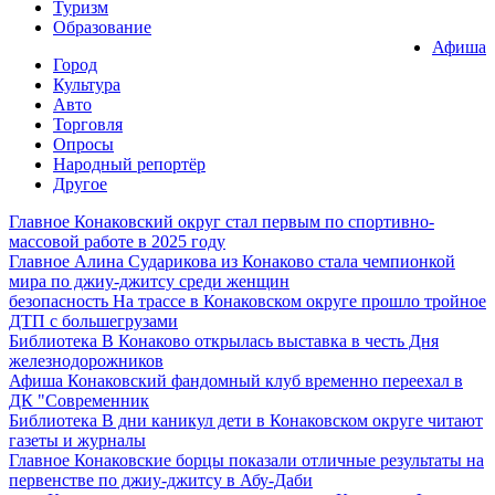
Туризм
Образование
Афиша
Город
Культура
Авто
Торговля
Опросы
Народный репортёр
Другое
Главное
Конаковский округ стал первым по спортивно-
массовой работе в 2025 году
Главное
Алина Сударикова из Конаково стала чемпионкой
мира по джиу-джитсу среди женщин
безопасность
На трассе в Конаковском округе прошло тройное
ДТП с большегрузами
Библиотека
В Конаково открылась выставка в честь Дня
железнодорожников
Афиша
Конаковский фандомный клуб временно переехал в
ДК "Современник
Библиотека
В дни каникул дети в Конаковском округе читают
газеты и журналы
Главное
Конаковские борцы показали отличные результаты на
первенстве по джиу-джитсу в Абу-Даби