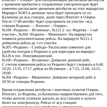
с временем прибытия и отправления электропоездов будет
изменено расписание движения автобусов на этих маршрутах.
Маршрут №303 в дневные часы будет проходить от ул.
Калинина до ж/д станции, далее через Изоплит в Озерки.
После 17:40 автобус будет курсировать на участке «ж/д
станция Редкино — Изоплит – Озерки».
№106 «Редкино – Игуменка», №121-2 «ул. Фадеева – 1-ый
участок», №304 «Редкино – Меженино» На маршрутах
появятся дополнительные рейсы. На маршруте №121-2
добавлены рейсы до 1-го участка.
№305 «Редкино – Слобода» Расписание изменено для
удобства поездок в Редкино и для пересадки на маршрут
№126 в пос. Новозавидовский.
№106 «Редкино – Игуменка» Добавлен дневной рейс.
С учетом изменения рейсы из Редкино будут следовать в 6:40,
10:20, 13:35, 17:17, рейсы из Игуменки – в 7:25, 11:00, 14:15,
18:00.
№304 «Редкино – Меженино» Добавлен вечерний рейс в
18:50 от станции Редкино.
Время отправления автобусов с конечных пунктов Озерки,
Изоплит, ул.Фадеева, ул.Калинина скорректировано для того,
чтобы жители успевали доехать до ж/д станции и купить
билет на электропоезд. Рейсы от ж/д станции
синхронизированы под прибытие и отправление