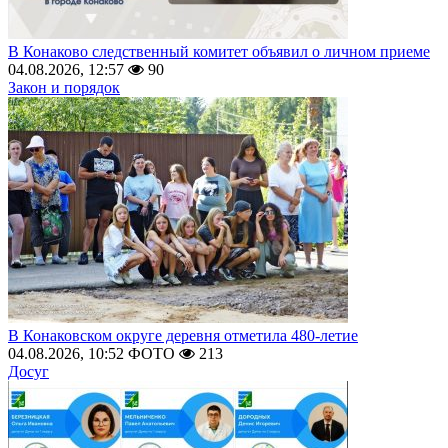
В Конаково следственный комитет объявил о личном приеме
04.08.2026, 12:57
90
Закон и порядок
В Конаковском округе деревня отметила 480-летие
04.08.2026, 10:52
ФОТО
213
Досуг