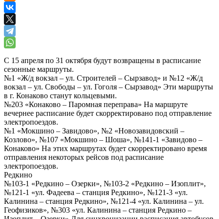
С 15 апреля по 31 октября будут возвращены в расписание
сезонные маршруты.
№1 «Ж/д вокзал – ул. Строителей – Сырзавод» и №12 «Ж/д
вокзал – ул. Свободы – ул. Гоголя – Сырзавод» Эти маршруты
в г. Конаково станут кольцевыми.
№203 «Конаково – Паромная переправа» На маршруте
вечернее расписание будет скорректировано под отправление
электропоездов.
№1 «Мокшино – Завидово», №2 «Новозавидовский –
Козлово», №107 «Мокшино – Шоша», №141-1 «Завидово –
Конаково» На этих маршрутах будет скорректировано время
отправления некоторых рейсов под расписание
электропоездов.
Редкино
№103-1 «Редкино – Озерки», №103-2 «Редкино – Изоплит»,
№121-1 «ул. Фадеева – станция Редкино», №121-3 «ул.
Калинина – станция Редкино», №121-4 «ул. Калинина – ул.
Геофизиков», №303 «ул. Калинина – станция Редкино –
Изоплит – Озерки» Для синхронизации расписания автобусов