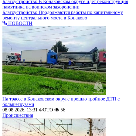
Благоустройство
В Конаковском округе идет реконструкция
памятника на воинском захоронении
Благоустройство
Продолжаются работы по капитальному
ремонту центрального моста в Конаково
НОВОСТИ
На трассе в Конаковском округе прошло тройное ДТП с
большегрузами
08.08.2026, 13:31
ФОТО
56
Происшествия