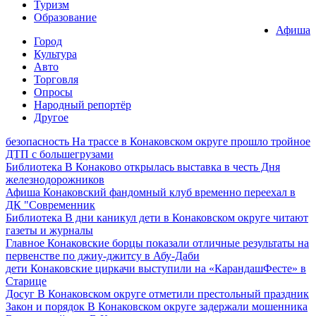
Туризм
Образование
Афиша
Город
Культура
Авто
Торговля
Опросы
Народный репортёр
Другое
безопасность
На трассе в Конаковском округе прошло тройное
ДТП с большегрузами
Библиотека
В Конаково открылась выставка в честь Дня
железнодорожников
Афиша
Конаковский фандомный клуб временно переехал в
ДК "Современник
Библиотека
В дни каникул дети в Конаковском округе читают
газеты и журналы
Главное
Конаковские борцы показали отличные результаты на
первенстве по джиу-джитсу в Абу-Даби
дети
Конаковские циркачи выступили на «КарандашФесте» в
Старице
Досуг
В Конаковском округе отметили престольный праздник
Закон и порядок
В Конаковском округе задержали мошенника