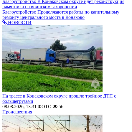
Благоустройство
В Конаковском округе идет реконструкция
памятника на воинском захоронении
Благоустройство
Продолжаются работы по капитальному
ремонту центрального моста в Конаково
НОВОСТИ
На трассе в Конаковском округе прошло тройное ДТП с
большегрузами
08.08.2026, 13:31
ФОТО
56
Происшествия