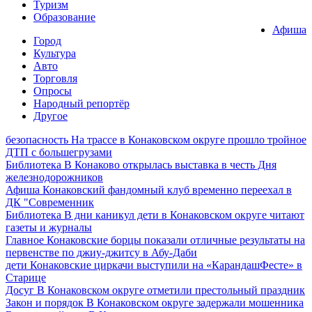
Туризм
Образование
Афиша
Город
Культура
Авто
Торговля
Опросы
Народный репортёр
Другое
безопасность
На трассе в Конаковском округе прошло тройное
ДТП с большегрузами
Библиотека
В Конаково открылась выставка в честь Дня
железнодорожников
Афиша
Конаковский фандомный клуб временно переехал в
ДК "Современник
Библиотека
В дни каникул дети в Конаковском округе читают
газеты и журналы
Главное
Конаковские борцы показали отличные результаты на
первенстве по джиу-джитсу в Абу-Даби
дети
Конаковские циркачи выступили на «КарандашФесте» в
Старице
Досуг
В Конаковском округе отметили престольный праздник
Закон и порядок
В Конаковском округе задержали мошенника