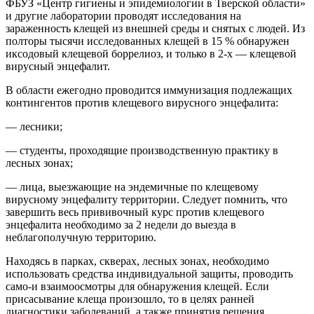
ФБУЗ «Центр гигиены и эпидемиологии в Тверской области»
и другие лаборатории проводят исследования на
зараженность клещей из внешней среды и снятых с людей. Из
полторы тысячи исследованных клещей в 15 % обнаружен
иксодовый клещевой боррелиоз, и только в 2-х — клещевой
вирусный энцефалит.
В области ежегодно проводится иммунизация подлежащих
контингентов против клещевого вирусного энцефалита:
— лесники;
— студенты, проходящие производственную практику в
лесных зонах;
— лица, выезжающие на эндемичные по клещевому
вирусному энцефалиту территории. Следует помнить, что
завершить весь прививочный курс против клещевого
энцефалита необходимо за 2 недели до выезда в
неблагополучную территорию.
Находясь в парках, скверах, лесных зонах, необходимо
использовать средства индивидуальной защиты, проводить
само-и взаимоосмотры для обнаружения клещей. Если
присасывание клеща произошло, то в целях ранней
диагностики заболеваний, а также принятия решения