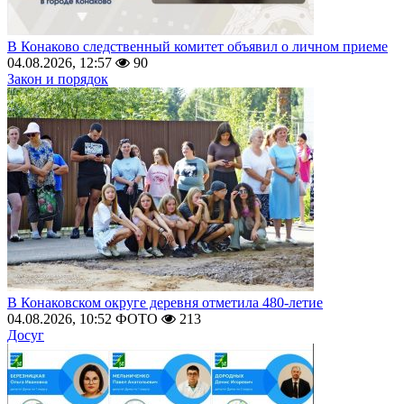
В Конаково следственный комитет объявил о личном приеме
04.08.2026, 12:57
90
Закон и порядок
В Конаковском округе деревня отметила 480-летие
04.08.2026, 10:52
ФОТО
213
Досуг