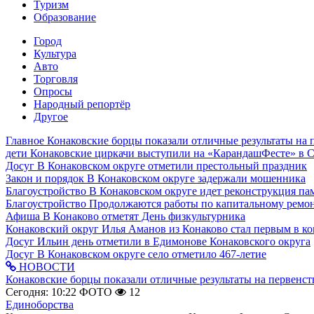
Туризм
Образование
Город
Культура
Авто
Торговля
Опросы
Народный репортёр
Другое
Главное
Конаковские борцы показали отличные результаты на 
дети
Конаковские циркачи выступили на «КарандашФесте» в 
Досуг
В Конаковском округе отметили престольный праздник
Закон и порядок
В Конаковском округе задержали мошенника
Благоустройство
В Конаковском округе идет реконструкция па
Благоустройство
Продолжаются работы по капитальному ремон
Афиша
В Конаково отметят День физкультурника
Конаковский округ
Илья Аманов из Конаково стал первым в ко
Досуг
Ильин день отметили в Едимонове Конаковского округа
Досуг
В Конаковском округе село отметило 467-летие
НОВОСТИ
Конаковские борцы показали отличные результаты на первенст
Сегодня: 10:22
ФОТО
12
Единоборства