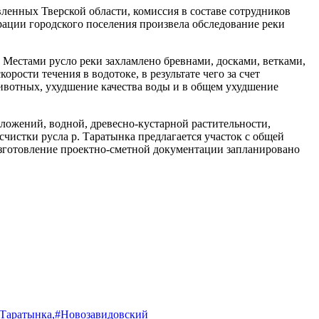
ленных Тверской области, комиссия в составе сотрудников
рации городского поселения произвела обследование реки
 Местами русло реки захламлено бревнами, досками, ветками,
ости течения в водотоке, в результате чего за счет
животных, ухудшение качества воды и в общем ухудшение
ложений, водной, древесно-кустарной растительности,
чистки русла р. Таратынка предлагается участок с общей
зготовление проектно-сметной документации запланировано
Таратынка,
#Новозавидовский