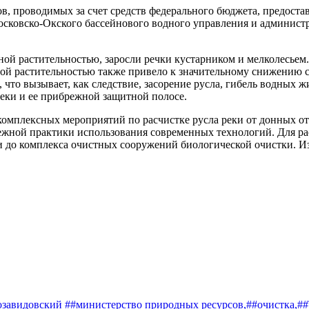
, проводимых за счет средств федерального бюджета, предостав
осковско-Окского бассейнового водного управления и админист
ой растительностью, заросли речки кустарником и мелколесьем.
й растительностью также привело к значительному снижению скор
что вызывает, как следствие, засорение русла, гибель водных 
реки и ее прибрежной защитной полосе.
омплексных мероприятий по расчистке русла реки от донных от
ежной практики использования современных технологий. Для рас
и до комплекса очистных сооружений биологической очистки. И
завидовский
##министерство природных ресурсов,
##очистка,
##