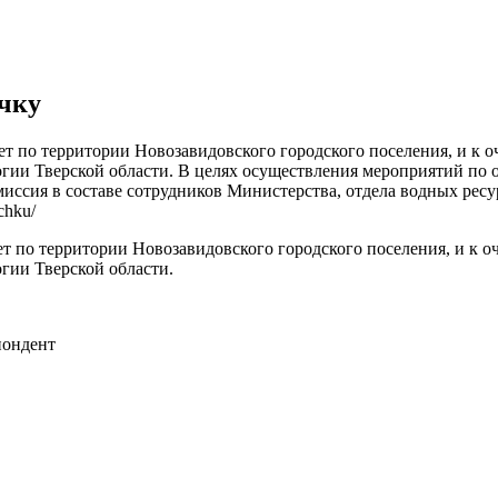
ечку
ает по территории Новозавидовского городского поселения, и к 
ии Тверской области. В целях осуществления мероприятий по о
иссия в составе сотрудников Министерства, отдела водных ресу
chku/
ает по территории Новозавидовского городского поселения, и к 
гии Тверской области.
пондент