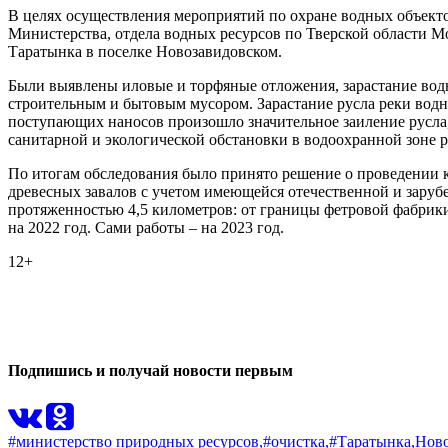
В целях осуществления мероприятий по охране водных объектов
Министерства, отдела водных ресурсов по Тверской области М
Таратынка в поселке Новозавидовском.
Были выявлены иловые и торфяные отложения, зарастание водн
строительным и бытовым мусором. Зарастание русла реки водно
поступающих наносов произошло значительное заиление русла, 
санитарной и экологической обстановки в водоохранной зоне 
По итогам обследования было принято решение о проведении к
древесных завалов с учетом имеющейся отечественной и заруб
протяженностью 4,5 километров: от границы фетровой фабрик
на 2022 год. Сами работы – на 2023 год.
12+
0
0
Подпишись и получай новости первым
#министерство природных ресурсов,
#очистка,
#Таратынка,
Ново