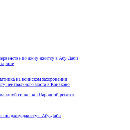
первенстве по джиу-джитсу в Абу-Даби
Старице
мятника на воинском захоронении
ту центрального моста в Конаково
мандной гонке на «Народной регате»
ве по джиу-джитсу в Абу-Даби