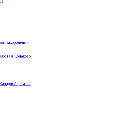
це
ком захоронении
моста в Конаково
Народной регате»