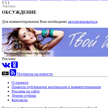
5
5
1
ОБСУЖДЕНИЕ
Для комментирования Вам необходимо
авторизироваться
.
Реклама
Подписка на новости
О проекте
Правила публикации материалов и комментирования
Реклама на сайте
Дерево рубрик
Контакты