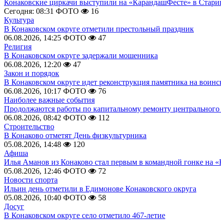
Конаковские циркачи выступили на «КарандашФесте» в Стари
Сегодня: 08:31
ФОТО
16
Культура
В Конаковском округе отметили престольный праздник
06.08.2026, 14:25
ФОТО
47
Религия
В Конаковском округе задержали мошенника
06.08.2026, 12:20
47
Закон и порядок
В Конаковском округе идет реконструкция памятника на воинс
06.08.2026, 10:17
ФОТО
76
Наиболее важные события
Продолжаются работы по капитальному ремонту центрального 
06.08.2026, 08:42
ФОТО
112
Строительство
В Конаково отметят День физкультурника
05.08.2026, 14:48
120
Афиша
Илья Аманов из Конаково стал первым в командной гонке на «
05.08.2026, 12:46
ФОТО
72
Новости спорта
Ильин день отметили в Едимонове Конаковского округа
05.08.2026, 10:40
ФОТО
58
Досуг
В Конаковском округе село отметило 467-летие