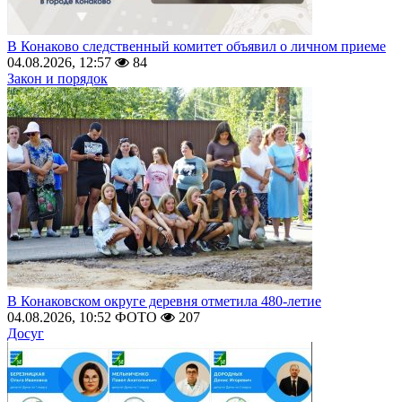
В Конаково следственный комитет объявил о личном приеме
04.08.2026, 12:57
84
Закон и порядок
В Конаковском округе деревня отметила 480-летие
04.08.2026, 10:52
ФОТО
207
Досуг