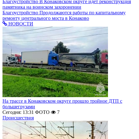
Благоустройство
В Конаковском округе идет реконструкция
памятника на воинском захоронении
Благоустройство
Продолжаются работы по капитальному
ремонту центрального моста в Конаково
НОВОСТИ
На трассе в Конаковском округе прошло тройное ДТП с
большегрузами
Сегодня: 13:31
ФОТО
7
Происшествия