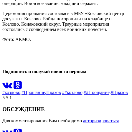
операции. Воинское звание: младший сержант.
Церемония прощания состоялась в МБУ «Козловский центр
досуга» п. Козлово. Бойца похоронили на кладбище п.
Козлово, Конаковский округ. Траурные мероприятия
состоялись с соблюдением всех воинских почестей.
Фото: АКМО.
0
1
Подпишись и получай новости первым
#козлово,
#Прощание,
Прахов
##козлово,
##Прощание,
#Прахов
5
5
1
ОБСУЖДЕНИЕ
Для комментирования Вам необходимо
авторизироваться
.