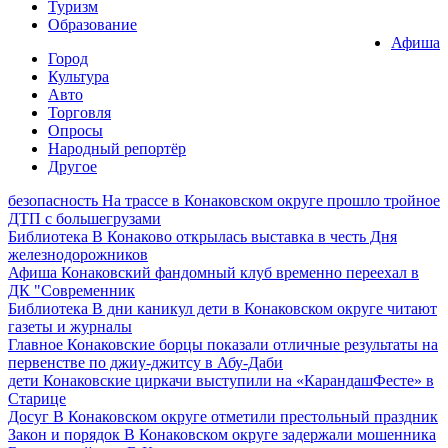
Туризм
Образование
Афиша
Город
Культура
Авто
Торговля
Опросы
Народный репортёр
Другое
безопасность
На трассе в Конаковском округе прошло тройное
ДТП с большегрузами
Библиотека
В Конаково открылась выставка в честь Дня
железнодорожников
Афиша
Конаковский фандомный клуб временно переехал в
ДК "Современник
Библиотека
В дни каникул дети в Конаковском округе читают
газеты и журналы
Главное
Конаковские борцы показали отличные результаты на
первенстве по джиу-джитсу в Абу-Даби
дети
Конаковские циркачи выступили на «КарандашФесте» в
Старице
Досуг
В Конаковском округе отметили престольный праздник
Закон и порядок
В Конаковском округе задержали мошенника