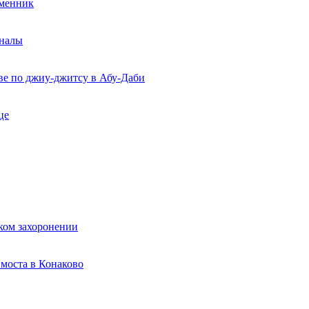
еменник
рналы
ве по джиу-джитсу в Абу-Даби
це
ком захоронении
моста в Конаково