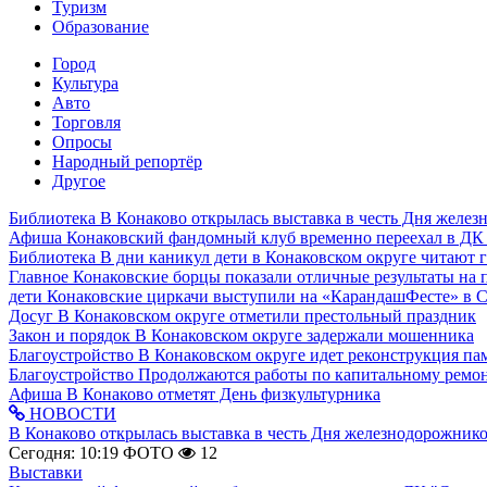
Туризм
Образование
Город
Культура
Авто
Торговля
Опросы
Народный репортёр
Другое
Библиотека
В Конаково открылась выставка в честь Дня желе
Афиша
Конаковский фандомный клуб временно переехал в ДК
Библиотека
В дни каникул дети в Конаковском округе читают 
Главное
Конаковские борцы показали отличные результаты на 
дети
Конаковские циркачи выступили на «КарандашФесте» в 
Досуг
В Конаковском округе отметили престольный праздник
Закон и порядок
В Конаковском округе задержали мошенника
Благоустройство
В Конаковском округе идет реконструкция па
Благоустройство
Продолжаются работы по капитальному ремон
Афиша
В Конаково отметят День физкультурника
НОВОСТИ
В Конаково открылась выставка в честь Дня железнодорожник
Сегодня: 10:19
ФОТО
12
Выставки