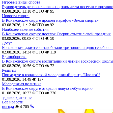
Игровые виды спорта
Руководитель регионального спорткомитета посетил спортивн
03.08.2026, 13:18
ФОТО
95
Новости спорта
В Конаковском округе прошел марафон «Земля спорта»
03.08.2026, 11:12
ФОТО
92
Наиболее важные события
В Конаковском округе поселок Озерки отметил свой праздник
03.08.2026, 09:08
ФОТО
59
Досуг
Конаковские джитсеры заработали три золота и одно серебро в
02.08.2026, 14:34
ФОТО
119
Единоборства
В Конаковском округе воспитанники летней воскресной школы
02.08.2026, 10:56
ФОТО
72
Религия
Приходите в конаковский молодежный центр "Иволга"!
01.08.2026, 14:49
137
Молодежная политика
В Конаковском округе открыли новую амбулаторию
01.08.2026, 10:33
ФОТО
220
здравоохранение
Все новости
погода
4 705