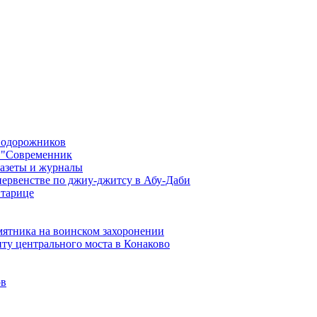
знодорожников
 "Современник
газеты и журналы
первенстве по джиу-джитсу в Абу-Даби
Старице
мятника на воинском захоронении
ту центрального моста в Конаково
ов