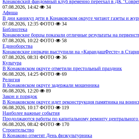
Конаковский фандомный клуб временно переехал в ДК "Совр
07.08.2026, 14:42
34
Афиша
В дни каникул дети в Конаковском округе читают газеты и жу
07.08.2026, 12:35
ФОТО
34
Библиотека
Конаковские борцы показали отличные результаты на первенст
07.08.2026, 10:22
ФОТО
58
Единоборства
Конаковские циркачи выступили на «КарандашФесте» в Стари
07.08.2026, 08:31
ФОТО
36
Культура
В Конаковском округе отметили престольный праздник
06.08.2026, 14:25
ФОТО
69
Религия
В Конаковском округе задержали мошенника
06.08.2026, 12:20
89
Закон и порядок
В Конаковском округе идет реконструкция памятника на воинс
06.08.2026, 10:17
ФОТО
119
Наиболее важные события
Продолжаются работы по капитальному ремонту центрального 
06.08.2026, 08:42
ФОТО
170
Строительство
В Конаково отметят День физкультурника