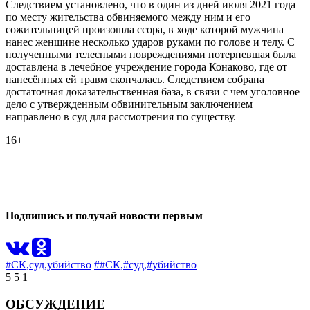
Следствием установлено, что в один из дней июля 2021 года
по месту жительства обвиняемого между ним и его
сожительницей произошла ссора, в ходе которой мужчина
нанес женщине несколько ударов руками по голове и телу. С
полученными телесными повреждениями потерпевшая была
доставлена в лечебное учреждение города Конаково, где от
нанесённых ей травм скончалась. Следствием собрана
достаточная доказательственная база, в связи с чем уголовное
дело с утвержденным обвинительным заключением
направлено в суд для рассмотрения по существу.
16+
0
0
Подпишись и получай новости первым
#СК,
суд,
убийство
##СК,
#суд,
#убийство
5
5
1
ОБСУЖДЕНИЕ