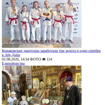
Конаковские джитсеры заработали три золота и одно серебро
в Абу-Даби
02.08.2026, 14:34
ФОТО
114
Единоборства