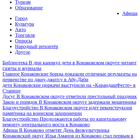
Туризм
Образование
Афиша
Город
Культура
Авто
Торговля
Опросы
Народный репортёр
Другое
Библиотека
В дни каникул дети в Конаковском округе читают
газеты и журналы
Главное
Конаковские борцы показали отличные результаты на
первенстве по джиу-джитсу в Абу-Даби
дети
Конаковские циркачи выступили на «КарандашФесте» в
Старице
Досуг
В Конаковском округе отметили престольный праздник
Закон и порядок
В Конаковском округе задержали мошенника
Благоустройство
В Конаковском округе идет реконструкция
памятника на воинском захоронении
Благоустройство
Продолжаются работы по капитальному
ремонту центрального моста в Конаково
Афиша
В Конаково отметят День физкультурника
Конаковский округ
Илья Аманов из Конаково стал первым в