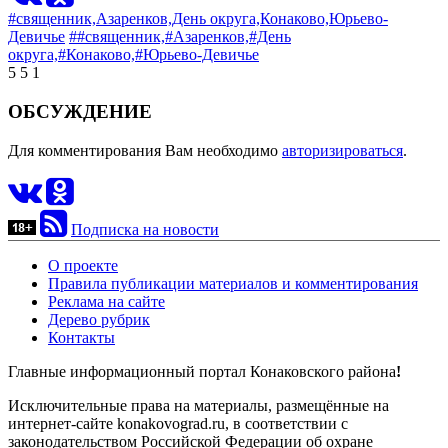
#священник,
Азаренков,
День округа,
Конаково,
Юрьево-
Девичье
##священник,
#Азаренков,
#День
округа,
#Конаково,
#Юрьево-Девичье
5
5
1
ОБСУЖДЕНИЕ
Для комментирования Вам необходимо
авторизироваться
.
Подписка на новости
О проекте
Правила публикации материалов и комментирования
Реклама на сайте
Дерево рубрик
Контакты
Главные информационный портал Конаковского района
!
Исключительные права на материалы, размещённые на
интернет-сайте konakovograd.ru, в соответствии с
законодательством Российской Федерации об охране