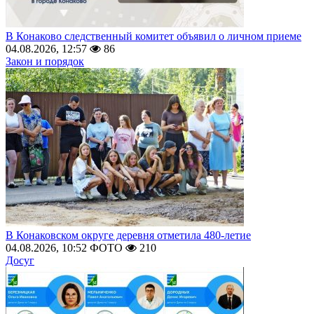
В Конаково следственный комитет объявил о личном приеме
04.08.2026, 12:57
86
Закон и порядок
В Конаковском округе деревня отметила 480-летие
04.08.2026, 10:52
ФОТО
210
Досуг