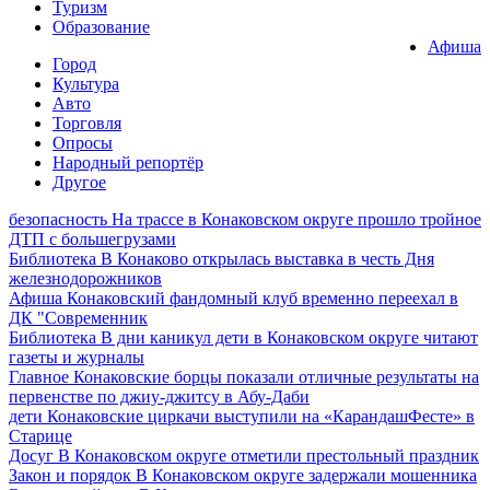
Туризм
Образование
Афиша
Город
Культура
Авто
Торговля
Опросы
Народный репортёр
Другое
безопасность
На трассе в Конаковском округе прошло тройное
ДТП с большегрузами
Библиотека
В Конаково открылась выставка в честь Дня
железнодорожников
Афиша
Конаковский фандомный клуб временно переехал в
ДК "Современник
Библиотека
В дни каникул дети в Конаковском округе читают
газеты и журналы
Главное
Конаковские борцы показали отличные результаты на
первенстве по джиу-джитсу в Абу-Даби
дети
Конаковские циркачи выступили на «КарандашФесте» в
Старице
Досуг
В Конаковском округе отметили престольный праздник
Закон и порядок
В Конаковском округе задержали мошенника