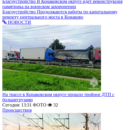
Благоустройство
В Конаковском округе идет реконструкция
памятника на воинском захоронении
Благоустройство
Продолжаются работы по капитальному
ремонту центрального моста в Конаково
НОВОСТИ
На трассе в Конаковском округе прошло тройное ДТП с
большегрузами
Сегодня: 13:31
ФОТО
32
Происшествия