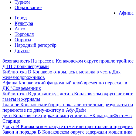
Туризм
Образование
Афиша
Город
Культура
Авто
Торговля
Опросы
Народный репортёр
Другое
безопасность
На трассе в Конаковском округе прошло тройное
ДТП с большегрузами
Библиотека
В Конаково открылась выставка в честь Дня
железнодорожников
Афиша
Конаковский фандомный клуб временно переехал в
ДК "Современник
Библиотека
В дни каникул дети в Конаковском округе читают
газеты и журналы
Главное
Конаковские борцы показали отличные результаты на
первенстве по джиу-джитсу в Абу-Даби
дети
Конаковские циркачи выступили на «КарандашФесте» в
Старице
Досуг
В Конаковском округе отметили престольный праздник
Закон и порядок
В Конаковском округе задержали мошенника