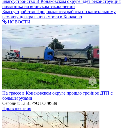
Благоустройство
В Конаковском округе идет реконструкция
памятника на воинском захоронении
Благоустройство
Продолжаются работы по капитальному
ремонту центрального моста в Конаково
НОВОСТИ
На трассе в Конаковском округе прошло тройное ДТП с
большегрузами
Сегодня: 13:31
ФОТО
39
Происшествия