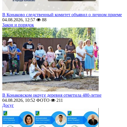
В Конаково следственный комитет объявил о личном приеме
04.08.2026, 12:57
88
Закон и порядок
В Конаковском округе деревня отметила 480-летие
04.08.2026, 10:52
ФОТО
211
Досуг