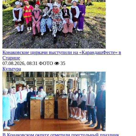
Конаковские циркачи выступили на «КарандашФесте» в
Старице
07.08.2026, 08:31
ФОТО
35
Культура
В Конаковском округе отметили престольный праздник