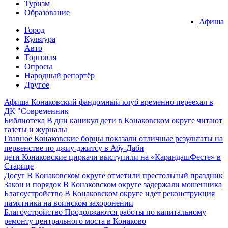
Туризм
Образование
Афиша
Город
Культура
Авто
Торговля
Опросы
Народный репортёр
Другое
Афиша
Конаковский фандомный клуб временно переехал в
ДК "Современник
Библиотека
В дни каникул дети в Конаковском округе читают
газеты и журналы
Главное
Конаковские борцы показали отличные результаты на
первенстве по джиу-джитсу в Абу-Даби
дети
Конаковские циркачи выступили на «КарандашФесте» в
Старице
Досуг
В Конаковском округе отметили престольный праздник
Закон и порядок
В Конаковском округе задержали мошенника
Благоустройство
В Конаковском округе идет реконструкция
памятника на воинском захоронении
Благоустройство
Продолжаются работы по капитальному
ремонту центрального моста в Конаково