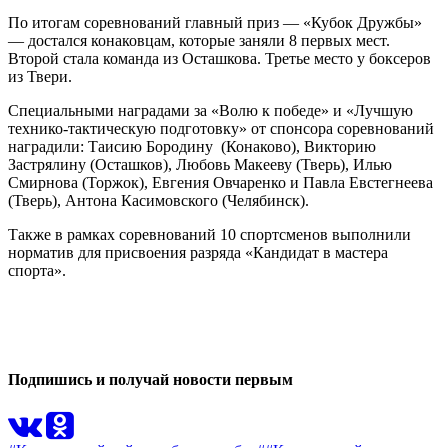
По итогам соревнований главный приз — «Кубок Дружбы»
— достался конаковцам, которые заняли 8 первых мест.
Второй стала команда из Осташкова. Третье место у боксеров
из Твери.
Специальными наградами за «Волю к победе» и «Лучшую
технико-тактическую подготовку» от спонсора соревнований
наградили: Таисию Бородину (Конаково), Викторию
Застрялину (Осташков), Любовь Макееву (Тверь), Илью
Смирнова (Торжок), Евгения Овчаренко и Павла Евстегнеева
(Тверь), Антона Касимовского (Челябинск).
Также в рамках соревнований 10 спортсменов выполнили
норматив для присвоения разряда «Кандидат в мастера
спорта».
0
0
Подпишись и получай новости первым