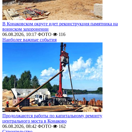
В Конаковском округе идет реконструкция памятника на
воинском захоронении
06.08.2026, 10:17
ФОТО
116
Наиболее важные события
Продолжаются работы по капитальному ремонту
центрального моста в Конаково
06.08.2026, 08:42
ФОТО
162
Строительство