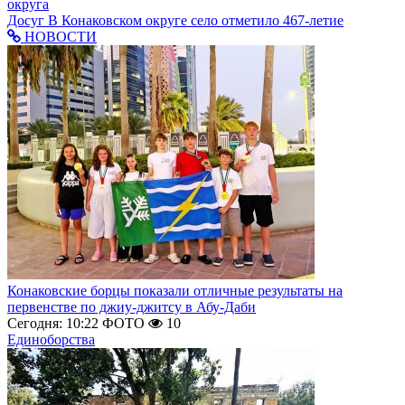
округа
Досуг
В Конаковском округе село отметило 467-летие
НОВОСТИ
Конаковские борцы показали отличные результаты на
первенстве по джиу-джитсу в Абу-Даби
Сегодня: 10:22
ФОТО
10
Единоборства