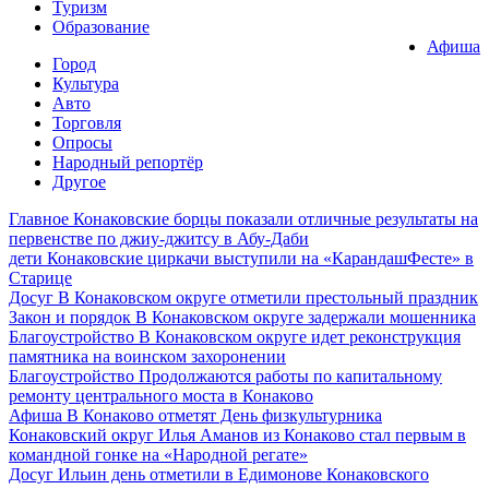
Туризм
Образование
Афиша
Город
Культура
Авто
Торговля
Опросы
Народный репортёр
Другое
Главное
Конаковские борцы показали отличные результаты на
первенстве по джиу-джитсу в Абу-Даби
дети
Конаковские циркачи выступили на «КарандашФесте» в
Старице
Досуг
В Конаковском округе отметили престольный праздник
Закон и порядок
В Конаковском округе задержали мошенника
Благоустройство
В Конаковском округе идет реконструкция
памятника на воинском захоронении
Благоустройство
Продолжаются работы по капитальному
ремонту центрального моста в Конаково
Афиша
В Конаково отметят День физкультурника
Конаковский округ
Илья Аманов из Конаково стал первым в
командной гонке на «Народной регате»
Досуг
Ильин день отметили в Едимонове Конаковского