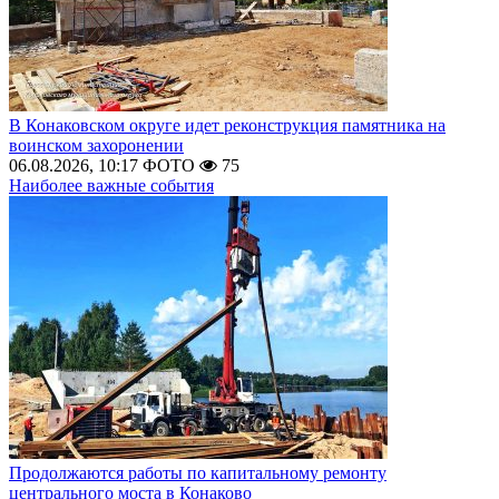
В Конаковском округе идет реконструкция памятника на
воинском захоронении
06.08.2026, 10:17
ФОТО
75
Наиболее важные события
Продолжаются работы по капитальному ремонту
центрального моста в Конаково