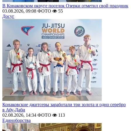
В Конаковском округе поселок Озерки отметил свой праздник
03.08.2026, 09:08
ФОТО
55
Досуг
Конаковские джитсеры заработали три золота и одно серебро
в Абу-Даби
02.08.2026, 14:34
ФОТО
113
Единоборства