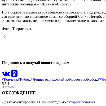
питерским командам – «Щит» и «Сириус».
Но в борьбе за малый кубок конаковские хоккеисты под руков
сыграли вничью в основное время со сборной Санкт-Петербург
того, чтобы занять первое место в финальном этапе и завоева
Фото: Твериспорт.
12+
1
0
Подпишись и получай новости первым
#Корчева,
#Кубок,
#Ленинград,
#хоккей
##Корчева,
##Кубок,
##Ле
5
5
1
ОБСУЖДЕНИЕ
Для комментирования Вам необходимо
авторизироваться
.