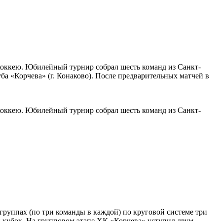
 хоккею. Юбилейный турнир собрал шесть команд из Санкт-
ба «Корчева» (г. Конаково). После предварительных матчей в
 хоккею. Юбилейный турнир собрал шесть команд из Санкт-
 группах (по три команды в каждой) по круговой системе три
 кубок. На групповом этапе ХК «Корчева» уступил двум