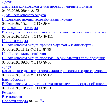
Досуг
Депутаты конаковской думы проведут личные приемы
04.08.2026, 08:44
73
Дума Конаковского округа
В Конаково прошел волейбольный турнир
03.08.2026, 15:24
ФОТО
80
Игровые виды спорта
Руководитель регионального спорткомитета посетил спортивн
03.08.2026, 13:18
ФОТО
111
Новости спорта
В Конаковском округе прошел марафон «Земля спорта»
03.08.2026, 11:12
ФОТО
99
Наиболее важные события
В Конаковском округе поселок Озерки отметил свой праздник
03.08.2026, 09:08
ФОТО
66
Досуг
Конаковские джитсеры заработали три золота и одно серебро в
02.08.2026, 14:34
ФОТО
129
Единоборства
В Конаковском округе воспитанники летней воскресной школы
02.08.2026, 10:56
ФОТО
81
Религия
Все новости
Новости спорта
678