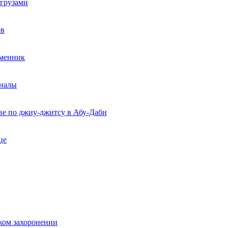
егрузами
ов
еменник
рналы
ве по джиу-джитсу в Абу-Даби
це
ком захоронении