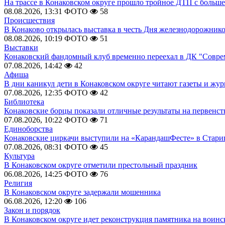
На трассе в Конаковском округе прошло тройное ДТП с больш
08.08.2026, 13:31
ФОТО
58
Происшествия
В Конаково открылась выставка в честь Дня железнодорожник
08.08.2026, 10:19
ФОТО
51
Выставки
Конаковский фандомный клуб временно переехал в ДК "Совр
07.08.2026, 14:42
42
Афиша
В дни каникул дети в Конаковском округе читают газеты и жу
07.08.2026, 12:35
ФОТО
42
Библиотека
Конаковские борцы показали отличные результаты на первенст
07.08.2026, 10:22
ФОТО
71
Единоборства
Конаковские циркачи выступили на «КарандашФесте» в Стари
07.08.2026, 08:31
ФОТО
45
Культура
В Конаковском округе отметили престольный праздник
06.08.2026, 14:25
ФОТО
76
Религия
В Конаковском округе задержали мошенника
06.08.2026, 12:20
106
Закон и порядок
В Конаковском округе идет реконструкция памятника на воинс