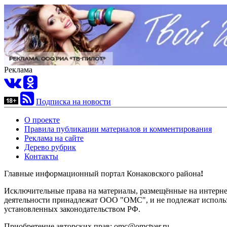
Реклама
Подписка на новости
О проекте
Правила публикации материалов и комментирования
Реклама на сайте
Дерево рубрик
Контакты
Главные информационный портал Конаковского района
!
Исключительные права на материалы, размещённые на интернет-
деятельности принадлежат ООО "ОМС", и не подлежат использ
установленных законодательством РФ.
Приобретение авторских прав: omc@omctver.ru