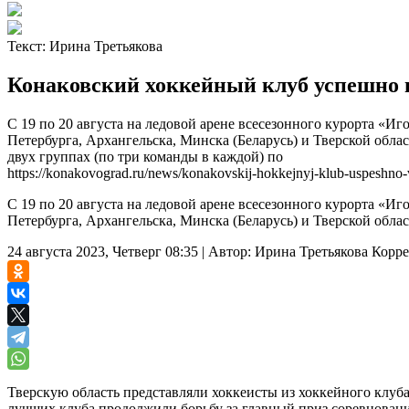
Текст:
Ирина Третьякова
Конаковский хоккейный клуб успешно 
С 19 по 20 августа на ледовой арене всесезонного курорта «И
Петербурга, Архангельска, Минска (Беларусь) и Тверской облас
двух группах (по три команды в каждой) по
https://konakovograd.ru/news/konakovskij-hokkejnyj-klub-uspeshno-vy
С 19 по 20 августа на ледовой арене всесезонного курорта «И
Петербурга, Архангельска, Минска (Беларусь) и Тверской облас
24 августа 2023, Четверг 08:35
|
Автор:
Ирина Третьякова
Корре
Тверскую область представляли хоккеисты из хоккейного клуба
лучших клуба продолжили борьбу за главный приз соревнован