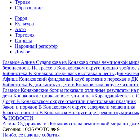
Туризм
Образование
Город
Культура
Авто
Торговля
Опросы
Народный репортёр
Другое
Главное
Алина Сударикова из Конаково стала чемпионкой мир
безопасность
На трассе в Конаковском округе прошло тройное
Библиотека
В Конаково открылась выставка в честь Дня желе
Афиша
Конаковский фандомный клуб временно переехал в ДК
Библиотека
В дни каникул дети в Конаковском округе читают 
Главное
Конаковские борцы показали отличные результаты на 
дети
Конаковские циркачи выступили на «КарандашФесте» в 
Досуг
В Конаковском округе отметили престольный праздник
Закон и порядок
В Конаковском округе задержали мошенника
Благоустройство
В Конаковском округе идет реконструкция па
НОВОСТИ
Алина Сударикова из Конаково стала чемпионкой мира по дж
Сегодня: 10:36
ФОТО
9
Наиболее важные события