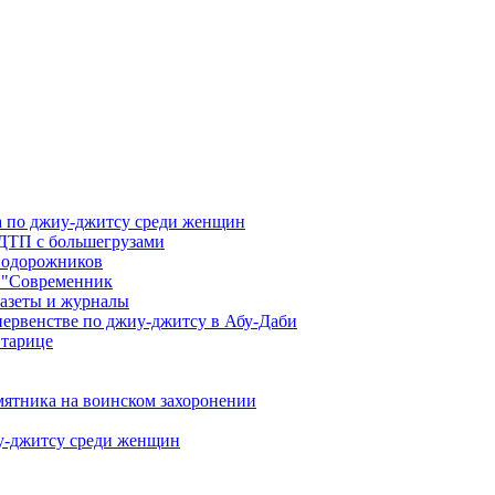
а по джиу-джитсу среди женщин
 ДТП с большегрузами
знодорожников
 "Современник
газеты и журналы
первенстве по джиу-джитсу в Абу-Даби
Старице
мятника на воинском захоронении
иу-джитсу среди женщин