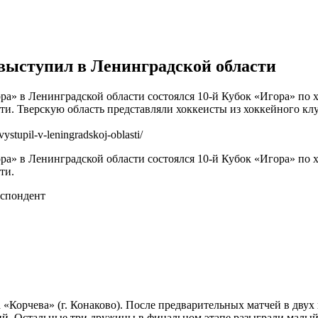
выступил в Ленинградской области
гора» в Ленинградской области состоялся 10-й Кубок «Игора» по
ти. Тверскую область представляли хоккеисты из хоккейного клу
stupil-v-leningradskoj-oblasti/
гора» в Ленинградской области состоялся 10-й Кубок «Игора» по
ти.
спондент
 «Корчева» (г. Конаково). После предварительных матчей в двух
ий. Остальные три дружины в финальном этапе разыграли малый