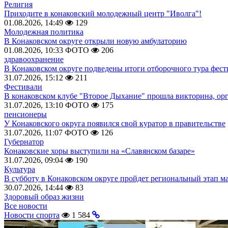
Религия
Приходите в конаковский молодежный центр "Иволга"!
01.08.2026, 14:49
129
Молодежная политика
В Конаковском округе открыли новую амбулаторию
01.08.2026, 10:33
ФОТО
206
здравоохранение
В Конаковском округе подведены итоги отборочного тура фест
31.07.2026, 15:12
211
Фестивали
В конаковском клубе "Второе Дыхание" прошла викторина, ор
31.07.2026, 13:10
ФОТО
175
пенсионеры
У Конаковского округа появился свой куратор в правительстве
31.07.2026, 11:07
ФОТО
126
Губернатор
Конаковские хоры выступили на «Славянском базаре»
31.07.2026, 09:04
190
Культура
В субботу в Конаковском округе пройдет региональный этап м
30.07.2026, 14:44
83
Здоровый образ жизни
Все новости
Новости спорта
1 584