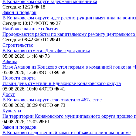
В Конаковском округе задержали мошенника
Сегодня: 12:20
18
Закон и порядок
В Конаковском округе идет реконструкция памятника на воинс
Сегодня: 10:17
ФОТО
27
Наиболее важные события
Продолжаются работы по капитальному ремонту центрального 
Сегодня: 08:42
ФОТО
41
Строительство
В Конаково отметят День физкультурника
05.08.2026, 14:48
73
Афиша
Илья Аманов из Конаково стал первым в командной гонке на «
05.08.2026, 12:46
ФОТО
58
Новости спорта
Ильин день отметили в Едимонове Конаковского округа
05.08.2026, 10:40
ФОТО
41
Досуг
В Конаковском округе село отметило 467-летие
05.08.2026, 08:29
ФОТО
73
Культура
На территории Конаковского муниципального округа прошло 
04.08.2026, 15:05
61
Закон и порядок
В Конаково следственный комитет объявил о личном приеме