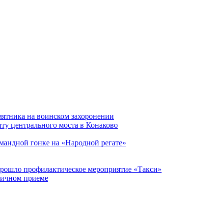
мятника на воинском захоронении
ту центрального моста в Конаково
мандной гонке на «Народной регате»
прошло профилактическое мероприятие «Такси»
личном приеме