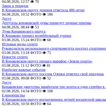
04.08.2026, 12:57
70
Закон и порядок
В Конаковском округе деревня отметила 480-летие
04.08.2026, 10:52
ФОТО
186
Досуг
Депутаты конаковской думы проведут личные приемы
04.08.2026, 08:44
53
Дума Конаковского округа
В Конаково прошел волейбольный турнир
03.08.2026, 15:24
ФОТО
68
Игровые виды спорта
Руководитель регионального спорткомитета посетил спортивн
03.08.2026, 13:18
ФОТО
75
Новости спорта
В Конаковском округе прошел марафон «Земля спорта»
03.08.2026, 11:12
ФОТО
81
Наиболее важные события
В Конаковском округе поселок Озерки отметил свой праздник
03.08.2026, 09:08
ФОТО
52
Досуг
Конаковские джитсеры заработали три золота и одно серебро в
02.08.2026, 14:34
ФОТО
108
Единоборства
В Конаковском округе воспитанники летней воскресной школы
02.08.2026, 10:56
ФОТО
64