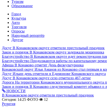
Туризм
Образование
Город
Культура
Авто
Торговля
Опросы
Народный репортёр
Другое
Досуг
В Конаковском округе отметили престольный праздник
Закон и порядок
В Конаковском округе задержали мошенника
Благоустройство
В Конаковском округе идет реконструкция па
Благоустройство
Продолжаются работы по капитальному ремон
Афиша
В Конаково отметят День физкультурника
Конаковский округ
Илья Аманов из Конаково стал первым в ко
Досуг
Ильин день отметили в Едимонове Конаковского округа
Досуг
В Конаковском округе село отметило 467-летие
Дороги
На территории Конаковского муниципального округа 
Закон и порядок
В Конаково следственный комитет объявил о 
НОВОСТИ
В Конаковском округе отметили престольный праздник
Сегодня: 14:25
ФОТО
12
Религия