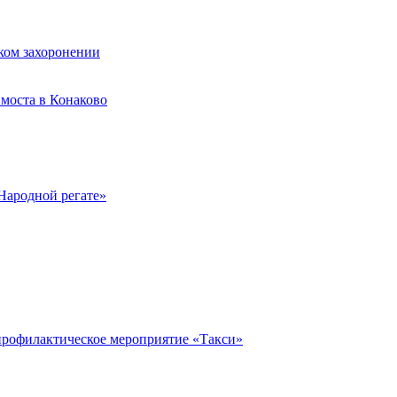
ком захоронении
моста в Конаково
Народной регате»
профилактическое мероприятие «Такси»