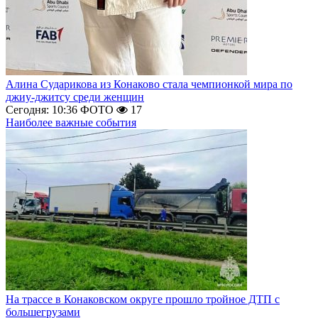
Алина Сударикова из Конаково стала чемпионкой мира по
джиу-джитсу среди женщин
Сегодня: 10:36
ФОТО
17
Наиболее важные события
На трассе в Конаковском округе прошло тройное ДТП с
большегрузами