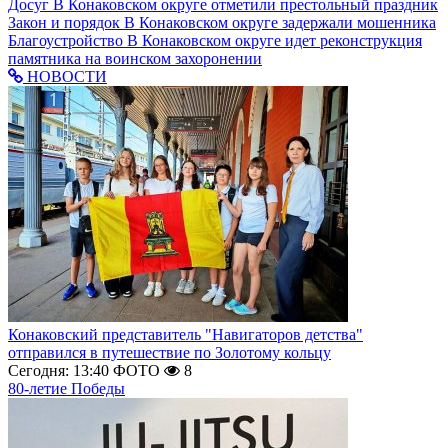
Досуг
В Конаковском округе отметили престольный праздник
Закон и порядок
В Конаковском округе задержали мошенника
Благоустройство
В Конаковском округе идет реконструкция
памятника на воинском захоронении
НОВОСТИ
Конаковский представитель "Навигаторов детства"
отправился в путешествие по Золотому кольцу
Сегодня: 13:40
ФОТО
8
80-летие Победы