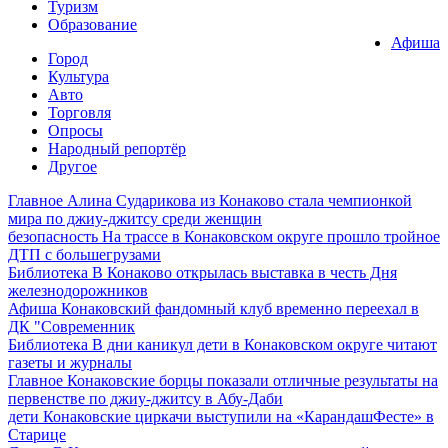
Туризм
Образование
Афиша
Город
Культура
Авто
Торговля
Опросы
Народный репортёр
Другое
Главное
Алина Сударикова из Конаково стала чемпионкой
мира по джиу-джитсу среди женщин
безопасность
На трассе в Конаковском округе прошло тройное
ДТП с большегрузами
Библиотека
В Конаково открылась выставка в честь Дня
железнодорожников
Афиша
Конаковский фандомный клуб временно переехал в
ДК "Современник
Библиотека
В дни каникул дети в Конаковском округе читают
газеты и журналы
Главное
Конаковские борцы показали отличные результаты на
первенстве по джиу-джитсу в Абу-Даби
дети
Конаковские циркачи выступили на «КарандашФесте» в
Старице