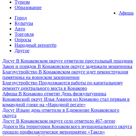
Туризм
Образование
Афиша
Город
Культура
Авто
Торговля
Опросы
Народный репортёр
Другое
Досуг
В Конаковском округе отметили престольный праздник
Закон и порядок
В Конаковском округе задержали мошенника
Благоустройство
В Конаковском округе идет реконструкция
памятника на воинском захоронении
Благоустройство
Продолжаются работы по капитальному
ремонту центрального моста в Конаково
Афиша
В Конаково отметят День физкультурника
Конаковский округ
Илья Аманов из Конаково стал первым в
командной гонке на «Народной регате»
Досуг
Ильин день отметили в Едимонове Конаковского
округа
Досуг
В Конаковском округе село отметило 467-летие
Дороги
На территории Конаковского муниципального округа
прошло профилактическое мероприятие «Такси»