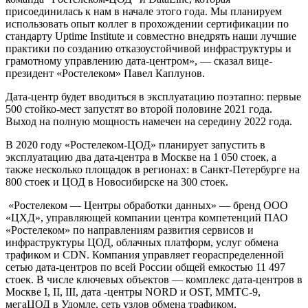
присоединилась к нам в начале этого года. Мы планируем
использовать опыт коллег в прохождении сертификации по
стандарту Uptime Institute и совместно внедрять наши лучшие
практики по созданию отказоустойчивой инфраструктуры и
грамотному управлению дата-центром», — сказал вице-
президент «Ростелеком» Павел Каплунов.
Дата-центр будет вводиться в эксплуатацию поэтапно: первые
500 стойко-мест запустят во второй половине 2021 года.
Выход на полную мощность намечен на середину 2022 года.
В 2020 году «Ростелеком-ЦОД» планирует запустить в
эксплуатацию два дата-центра в Москве на 1 050 стоек, а
также несколько площадок в регионах: в Санкт-Петербурге на
800 стоек и ЦОД в Новосибирске на 300 стоек.
«Ростелеком — Центры обработки данных» — бренд ООО
«ЦХД», управляющей компании центра компетенций ПАО
«Ростелеком» по направлениям развития сервисов и
инфраструктуры ЦОД, облачных платформ, услуг обмена
трафиком и CDN. Компания управляет геораспределенной
сетью дата-центров по всей России общей емкостью 11 497
стоек. В числе ключевых объектов — комплекс дата-центров в
Москве I, II, III, дата -центры NORD и OST, ММТС-9,
мегаЦОД в Удомле, сеть узлов обмена трафиком.