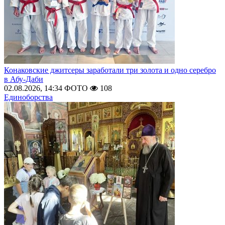
Конаковские джитсеры заработали три золота и одно серебро
в Абу-Даби
02.08.2026, 14:34
ФОТО
108
Единоборства