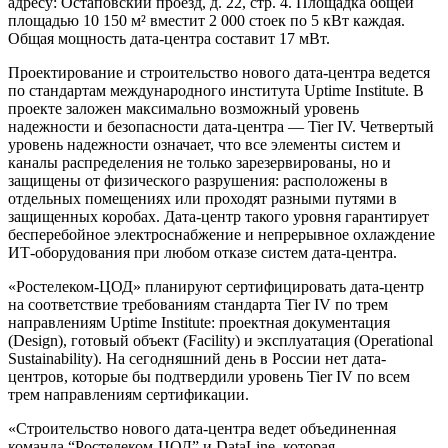
адресу: Остаповский проезд, д. 22, стр. 4. Площадка общей
площадью 10 150 м² вместит 2 000 стоек по 5 кВт каждая.
Общая мощность дата-центра составит 17 мВт.
Проектирование и строительство нового дата-центра ведется
по стандартам международного института Uptime Institute. В
проекте заложен максимально возможный уровень
надежности и безопасности дата-центра — Tier IV. Четвертый
уровень надежности означает, что все элементы систем и
каналы распределения не только зарезервированы, но и
защищены от физического разрушения: расположены в
отдельных помещениях или проходят разными путями в
защищенных коробах. Дата-центр такого уровня гарантирует
бесперебойное электроснабжение и непрерывное охлаждение
ИТ-оборудования при любом отказе систем дата-центра.
«Ростелеком-ЦОД» планируют сертифицировать дата-центр
на соответствие требованиям стандарта Tier IV по трем
направлениям Uptime Institute: проектная документация
(Design), готовый объект (Facility) и эксплуатация (Operational
Sustainability). На сегодняшний день в России нет дата-
центров, которые бы подтвердили уровень Tier IV по всем
трем направлениям сертификации.
«Строительство нового дата-центра ведет объединенная
команда “Ростелеком-ЦОД” и DataLine, которая