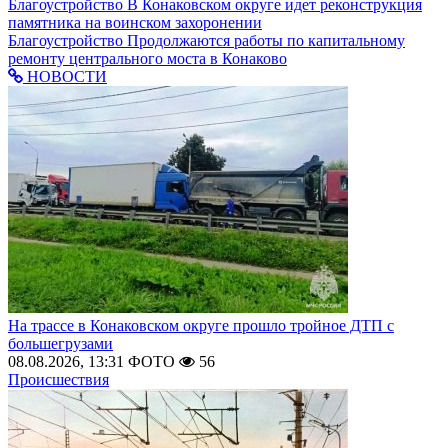
Благоустройство
В Конаковском округе идет реконструкция
памятника на воинском захоронении
Благоустройство
Продолжаются работы по капитальному
ремонту центрального моста в Конаково
НОВОСТИ
На трассе в Конаковском округе прошло тройное ДТП с
большегрузами
08.08.2026, 13:31
ФОТО
56
Происшествия