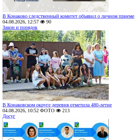
В Конаково следственный комитет объявил о личном приеме
04.08.2026, 12:57
90
Закон и порядок
В Конаковском округе деревня отметила 480-летие
04.08.2026, 10:52
ФОТО
213
Досуг