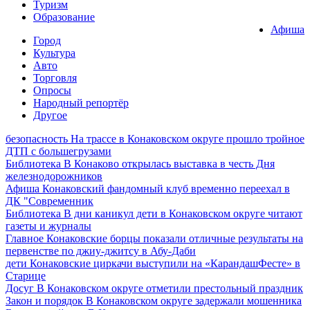
Туризм
Образование
Афиша
Город
Культура
Авто
Торговля
Опросы
Народный репортёр
Другое
безопасность
На трассе в Конаковском округе прошло тройное
ДТП с большегрузами
Библиотека
В Конаково открылась выставка в честь Дня
железнодорожников
Афиша
Конаковский фандомный клуб временно переехал в
ДК "Современник
Библиотека
В дни каникул дети в Конаковском округе читают
газеты и журналы
Главное
Конаковские борцы показали отличные результаты на
первенстве по джиу-джитсу в Абу-Даби
дети
Конаковские циркачи выступили на «КарандашФесте» в
Старице
Досуг
В Конаковском округе отметили престольный праздник
Закон и порядок
В Конаковском округе задержали мошенника