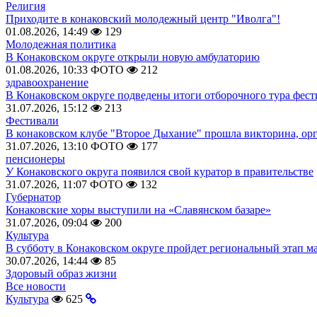
Религия
Приходите в конаковский молодежный центр "Иволга"!
01.08.2026, 14:49
129
Молодежная политика
В Конаковском округе открыли новую амбулаторию
01.08.2026, 10:33
ФОТО
212
здравоохранение
В Конаковском округе подведены итоги отборочного тура фест
31.07.2026, 15:12
213
Фестивали
В конаковском клубе "Второе Дыхание" прошла викторина, ор
31.07.2026, 13:10
ФОТО
177
пенсионеры
У Конаковского округа появился свой куратор в правительстве
31.07.2026, 11:07
ФОТО
132
Губернатор
Конаковские хоры выступили на «Славянском базаре»
31.07.2026, 09:04
200
Культура
В субботу в Конаковском округе пройдет региональный этап м
30.07.2026, 14:44
85
Здоровый образ жизни
Все новости
Культура
625