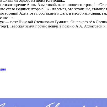
одушным ни одного из присутствующих.
 стихотворение Анны Ахматовой, начинающееся строкой: «Столь
ье стало Родиной второю…» Эта земля, это заточенье, ставшее 
творений Ахматова проставляла и дату, и место написания, так 
лепнево».
 — поэт Николай Степанович Гумилев. Он привёз её в Слепнёво 
 году). Тверская земля прочно вошла в поэзию А.А. Ахматовой и
дня