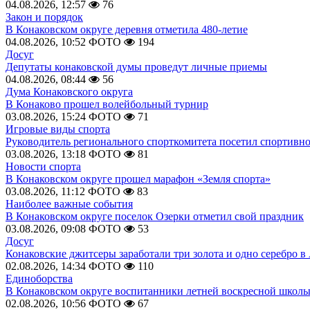
04.08.2026, 12:57
76
Закон и порядок
В Конаковском округе деревня отметила 480-летие
04.08.2026, 10:52
ФОТО
194
Досуг
Депутаты конаковской думы проведут личные приемы
04.08.2026, 08:44
56
Дума Конаковского округа
В Конаково прошел волейбольный турнир
03.08.2026, 15:24
ФОТО
71
Игровые виды спорта
Руководитель регионального спорткомитета посетил спортивн
03.08.2026, 13:18
ФОТО
81
Новости спорта
В Конаковском округе прошел марафон «Земля спорта»
03.08.2026, 11:12
ФОТО
83
Наиболее важные события
В Конаковском округе поселок Озерки отметил свой праздник
03.08.2026, 09:08
ФОТО
53
Досуг
Конаковские джитсеры заработали три золота и одно серебро в
02.08.2026, 14:34
ФОТО
110
Единоборства
В Конаковском округе воспитанники летней воскресной школы
02.08.2026, 10:56
ФОТО
67