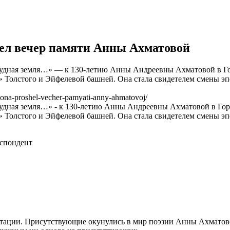
шел вечер памяти Анны Ахматовой
кудная земля…» — к 130-летию Анны Андреевны Ахматовой в Гор
й» Толстого и Эйфелевой башней. Она стала свидетелем смены 
jona-proshel-vecher-pamyati-anny-ahmatovoj/
удная земля…» - к 130-летию Анны Андреевны Ахматовой в Горо
й» Толстого и Эйфелевой башней. Она стала свидетелем смены 
спондент
ации. Присутствующие окунулись в мир поэзии Анны Ахматовой,