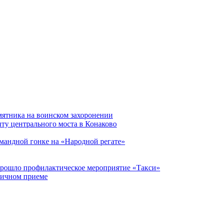
мятника на воинском захоронении
ту центрального моста в Конаково
мандной гонке на «Народной регате»
прошло профилактическое мероприятие «Такси»
личном приеме