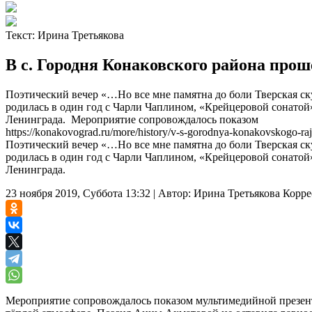
Текст:
Ирина Третьякова
В с. Городня Конаковского района про
Поэтический вечер «…Но все мне памятна до боли Тверская с
родилась в один год с Чарли Чаплином, «Крейцеровой сонато
Ленинграда. Мероприятие сопровождалось показом
https://konakovograd.ru/more/history/v-s-gorodnya-konakovskogo-ra
Поэтический вечер «…Но все мне памятна до боли Тверская ск
родилась в один год с Чарли Чаплином, «Крейцеровой сонато
Ленинграда.
23 ноября 2019, Суббота 13:32
|
Автор:
Ирина Третьякова
Корре
Мероприятие сопровождалось показом мультимедийной презент