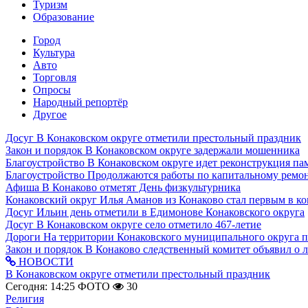
Туризм
Образование
Город
Культура
Авто
Торговля
Опросы
Народный репортёр
Другое
Досуг
В Конаковском округе отметили престольный праздник
Закон и порядок
В Конаковском округе задержали мошенника
Благоустройство
В Конаковском округе идет реконструкция па
Благоустройство
Продолжаются работы по капитальному ремон
Афиша
В Конаково отметят День физкультурника
Конаковский округ
Илья Аманов из Конаково стал первым в ко
Досуг
Ильин день отметили в Едимонове Конаковского округа
Досуг
В Конаковском округе село отметило 467-летие
Дороги
На территории Конаковского муниципального округа 
Закон и порядок
В Конаково следственный комитет объявил о 
НОВОСТИ
В Конаковском округе отметили престольный праздник
Сегодня: 14:25
ФОТО
30
Религия