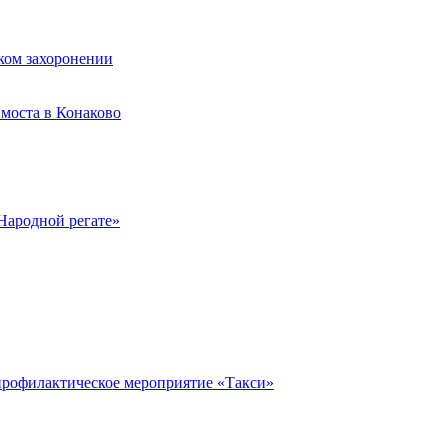
ком захоронении
моста в Конаково
Народной регате»
профилактическое мероприятие «Такси»