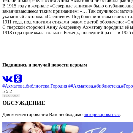
тёплой атмосфере. Поэзия Анны Ахматовой не оставила равн
В 1915 году в журнале «Северные записки» было опубликовано
заканчивающееся таким признанием: «… Так случилось: заточен
указанный автором: «Слепнево». Под большинством своих стихо
1911 года, под многими стихами рядом с датой обозначено: «С
С тверской стороной Анну Андреевну Ахматову породнил её муж
1918 года приезжала только в Бежецк, последний раз — в 1925
2
0
Подпишись и получай новости первым
#Ахматова,
библиотека,
Городня
##Ахматова,
#библиотека,
#Горо
5
5
2
ОБСУЖДЕНИЕ
Для комментирования Вам необходимо
авторизироваться
.