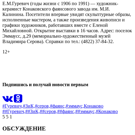
Е.М.Гуревич (годы жизни с 1906 по 1991) — художник-
керамист Конаковского фаянсового завода им. М.И.
Калинина. Посетители впервые увидят скульптурные образы,
исполненные мастером, а также произведения живописи и
графики художников, работавших вместе с Еленой
Михайловной. Открытие выставки в 16 часов. Адрес: поселок
Эммаусс, д.29 (мемориально-художественный музей
Владимира Серова). Справки по тел.: (4822) 37-84-32.
12+
0
0
Подпишись и получай новости первым
#Гуревич,
#ЗиК,
#серов,
#фаянс,
#эммаус,
Конаково
##Гуревич,
##ЗиК,
##серов,
##фаянс,
##эммаус,
#Конаково
5
5
1
ОБСУЖДЕНИЕ