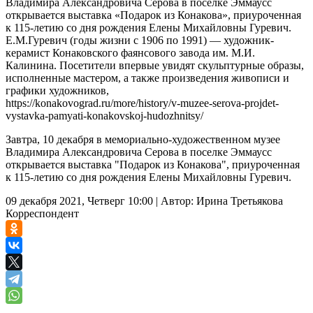
Владимира Александровича Серова в поселке Эммаусс
открывается выставка «Подарок из Конакова», приуроченная
к 115-летию со дня рождения Елены Михайловны Гуревич.
Е.М.Гуревич (годы жизни с 1906 по 1991) — художник-
керамист Конаковского фаянсового завода им. М.И.
Калинина. Посетители впервые увидят скульптурные образы,
исполненные мастером, а также произведения живописи и
графики художников,
https://konakovograd.ru/more/history/v-muzee-serova-projdet-
vystavka-pamyati-konakovskoj-hudozhnitsy/
Завтра, 10 декабря в мемориально-художественном музее
Владимира Александровича Серова в поселке Эммаусс
открывается выставка "Подарок из Конакова", приуроченная
к 115-летию со дня рождения Елены Михайловны Гуревич.
09 декабря 2021, Четверг 10:00
|
Автор:
Ирина Третьякова
Корреспондент