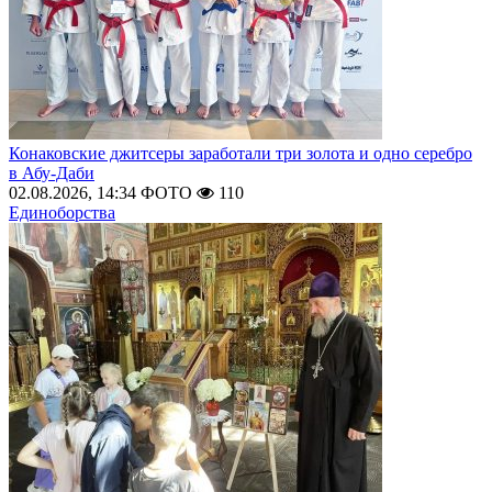
Конаковские джитсеры заработали три золота и одно серебро
в Абу-Даби
02.08.2026, 14:34
ФОТО
110
Единоборства