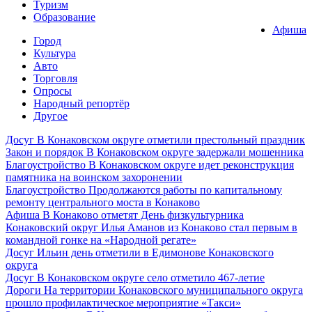
Туризм
Образование
Афиша
Город
Культура
Авто
Торговля
Опросы
Народный репортёр
Другое
Досуг
В Конаковском округе отметили престольный праздник
Закон и порядок
В Конаковском округе задержали мошенника
Благоустройство
В Конаковском округе идет реконструкция
памятника на воинском захоронении
Благоустройство
Продолжаются работы по капитальному
ремонту центрального моста в Конаково
Афиша
В Конаково отметят День физкультурника
Конаковский округ
Илья Аманов из Конаково стал первым в
командной гонке на «Народной регате»
Досуг
Ильин день отметили в Едимонове Конаковского
округа
Досуг
В Конаковском округе село отметило 467-летие
Дороги
На территории Конаковского муниципального округа
прошло профилактическое мероприятие «Такси»