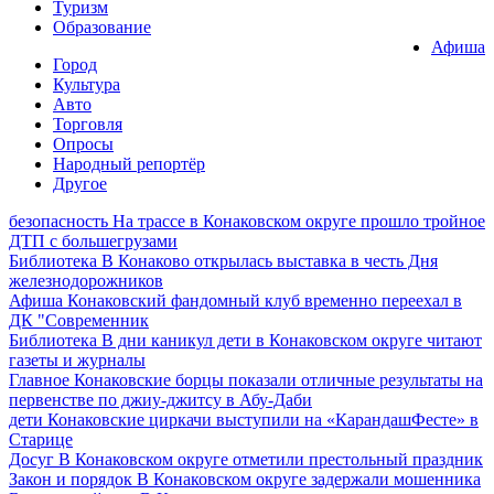
Туризм
Образование
Афиша
Город
Культура
Авто
Торговля
Опросы
Народный репортёр
Другое
безопасность
На трассе в Конаковском округе прошло тройное
ДТП с большегрузами
Библиотека
В Конаково открылась выставка в честь Дня
железнодорожников
Афиша
Конаковский фандомный клуб временно переехал в
ДК "Современник
Библиотека
В дни каникул дети в Конаковском округе читают
газеты и журналы
Главное
Конаковские борцы показали отличные результаты на
первенстве по джиу-джитсу в Абу-Даби
дети
Конаковские циркачи выступили на «КарандашФесте» в
Старице
Досуг
В Конаковском округе отметили престольный праздник
Закон и порядок
В Конаковском округе задержали мошенника