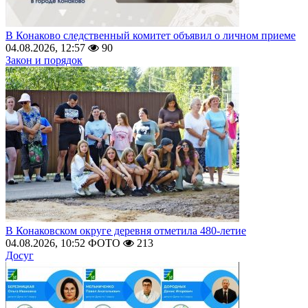
В Конаково следственный комитет объявил о личном приеме
04.08.2026, 12:57
90
Закон и порядок
В Конаковском округе деревня отметила 480-летие
04.08.2026, 10:52
ФОТО
213
Досуг