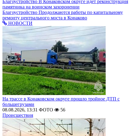
Благоустройство
В Конаковском округе идет реконструкция
памятника на воинском захоронении
Благоустройство
Продолжаются работы по капитальному
ремонту центрального моста в Конаково
НОВОСТИ
На трассе в Конаковском округе прошло тройное ДТП с
большегрузами
08.08.2026, 13:31
ФОТО
56
Происшествия