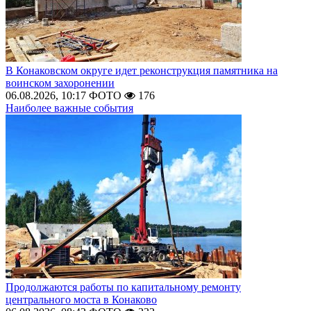
В Конаковском округе идет реконструкция памятника на
воинском захоронении
06.08.2026, 10:17
ФОТО
176
Наиболее важные события
Продолжаются работы по капитальному ремонту
центрального моста в Конаково