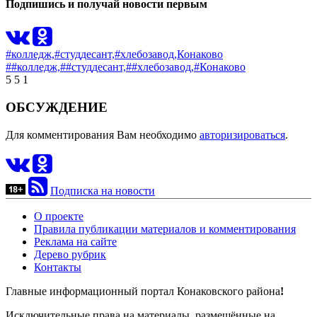
Подпишись и получай новости первым
#колледж,
#студдесант,
#хлебозавод,
Конаково
##колледж,
##студдесант,
##хлебозавод,
#Конаково
5
5
1
ОБСУЖДЕНИЕ
Для комментирования Вам необходимо
авторизироваться
.
Подписка на новости
О проекте
Правила публикации материалов и комментирования
Реклама на сайте
Дерево рубрик
Контакты
Главные информационный портал Конаковского района
!
Исключительные права на материалы, размещённые на