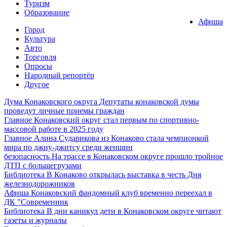
Туризм
Образование
Афиша
Город
Культура
Авто
Торговля
Опросы
Народный репортёр
Другое
Дума Конаковского округа
Депутаты конаковской думы
проведут личные приемы граждан
Главное
Конаковский округ стал первым по спортивно-
массовой работе в 2025 году
Главное
Алина Сударикова из Конаково стала чемпионкой
мира по джиу-джитсу среди женщин
безопасность
На трассе в Конаковском округе прошло тройное
ДТП с большегрузами
Библиотека
В Конаково открылась выставка в честь Дня
железнодорожников
Афиша
Конаковский фандомный клуб временно переехал в
ДК "Современник
Библиотека
В дни каникул дети в Конаковском округе читают
газеты и журналы