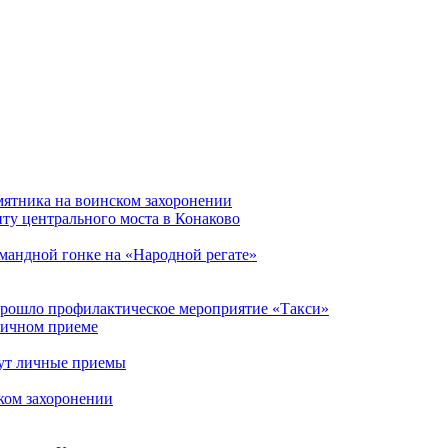
мятника на воинском захоронении
ту центрального моста в Конаково
мандной гонке на «Народной регате»
прошло профилактическое мероприятие «Такси»
личном приеме
ут личные приемы
ком захоронении