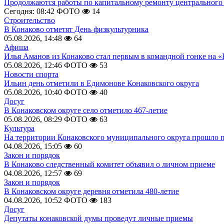
Продолжаются работы по капитальному ремонту центрального 
Сегодня: 08:42
ФОТО
14
Строительство
В Конаково отметят День физкультурника
05.08.2026, 14:48
64
Афиша
Илья Аманов из Конаково стал первым в командной гонке на «
05.08.2026, 12:46
ФОТО
53
Новости спорта
Ильин день отметили в Едимонове Конаковского округа
05.08.2026, 10:40
ФОТО
40
Досуг
В Конаковском округе село отметило 467-летие
05.08.2026, 08:29
ФОТО
63
Культура
На территории Конаковского муниципального округа прошло 
04.08.2026, 15:05
60
Закон и порядок
В Конаково следственный комитет объявил о личном приеме
04.08.2026, 12:57
69
Закон и порядок
В Конаковском округе деревня отметила 480-летие
04.08.2026, 10:52
ФОТО
183
Досуг
Депутаты конаковской думы проведут личные приемы