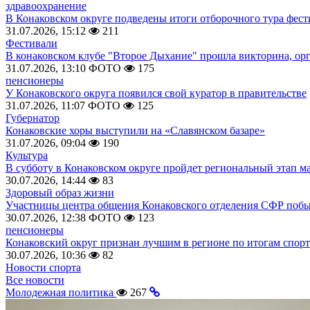
здравоохранение
В Конаковском округе подведены итоги отборочного тура фест
31.07.2026, 15:12
211
Фестивали
В конаковском клубе "Второе Дыхание" прошла викторина, ор
31.07.2026, 13:10
ФОТО
175
пенсионеры
У Конаковского округа появился свой куратор в правительстве
31.07.2026, 11:07
ФОТО
125
Губернатор
Конаковские хоры выступили на «Славянском базаре»
31.07.2026, 09:04
190
Культура
В субботу в Конаковском округе пройдет региональный этап м
30.07.2026, 14:44
83
Здоровый образ жизни
Участницы центра общения Конаковского отделения СФР побыв
30.07.2026, 12:38
ФОТО
123
пенсионеры
Конаковский округ признан лучшим в регионе по итогам спорт
30.07.2026, 10:36
82
Новости спорта
Все новости
Молодежная политика
267