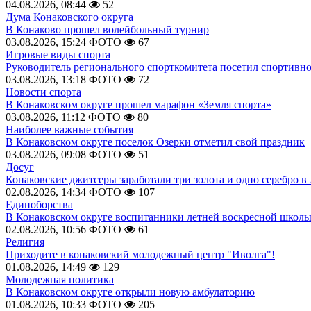
04.08.2026, 08:44
52
Дума Конаковского округа
В Конаково прошел волейбольный турнир
03.08.2026, 15:24
ФОТО
67
Игровые виды спорта
Руководитель регионального спорткомитета посетил спортивн
03.08.2026, 13:18
ФОТО
72
Новости спорта
В Конаковском округе прошел марафон «Земля спорта»
03.08.2026, 11:12
ФОТО
80
Наиболее важные события
В Конаковском округе поселок Озерки отметил свой праздник
03.08.2026, 09:08
ФОТО
51
Досуг
Конаковские джитсеры заработали три золота и одно серебро в
02.08.2026, 14:34
ФОТО
107
Единоборства
В Конаковском округе воспитанники летней воскресной школы
02.08.2026, 10:56
ФОТО
61
Религия
Приходите в конаковский молодежный центр "Иволга"!
01.08.2026, 14:49
129
Молодежная политика
В Конаковском округе открыли новую амбулаторию
01.08.2026, 10:33
ФОТО
205