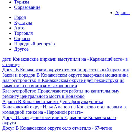
Туризм
Образование
Афиша
Город
Культура
Авто
Торговля
Опросы
Народный репортёр
Другое
дети
Конаковские циркачи выступили на «КарандашФесте» в
Старице
Досуг
В Конаковском округе отметили престольный праздник
Закон и порядок
В Конаковском округе задержали мошенника
Благоустройство
В Конаковском округе идет реконструкция
памятника на воинском захоронении
Благоустройство
Продолжаются работы по капитальному
ремонту центрального моста в Конаково
Афиша
В Конаково отметят День физкультурника
Конаковский округ
Илья Аманов из Конаково стал первым в
командной гонке на «Народной регате»
Досуг
Ильин день отметили в Едимонове Конаковского
округа
Досуг
В Конаковском округе село отметило 467-летие