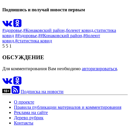
Подпишись и получай новости первым
#здоровье,
#Конаковский район,
болеют ковид,
статистика
ковид
##здоровье,
##Конаковский район,
#болеют
ковид,
#статистика ковид
5
5
1
ОБСУЖДЕНИЕ
Для комментирования Вам необходимо
авторизироваться
.
Подписка на новости
О проекте
Правила публикации материалов и комментирования
Реклама на сайте
Дерево рубрик
Контакты