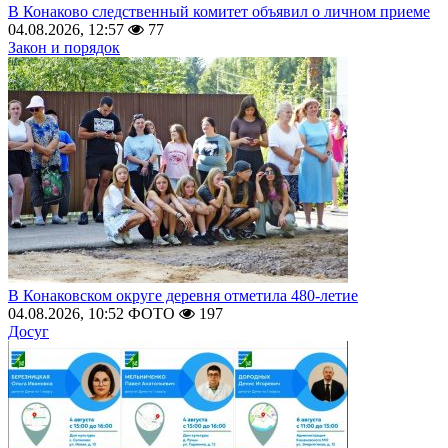
В Конаково следственный комитет объявил о личном приеме
04.08.2026, 12:57
77
Закон и порядок
В Конаковском округе деревня отметила 480-летие
04.08.2026, 10:52
ФОТО
197
Досуг