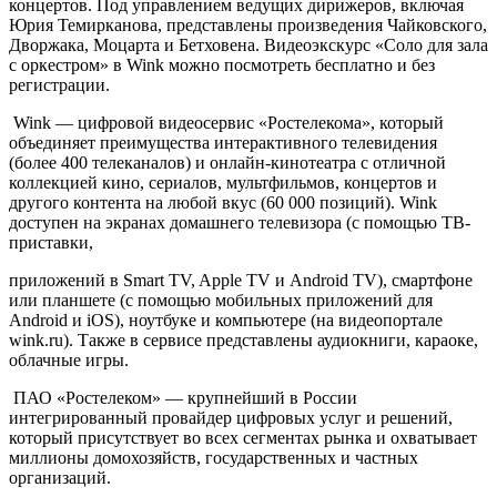
концертов. Под управлением ведущих дирижеров, включая
Юрия Темирканова, представлены произведения Чайковского,
Дворжака, Моцарта и Бетховена. Видеоэкскурс «Соло для зала
с оркестром» в Wink можно посмотреть бесплатно и без
регистрации.
Wink — цифровой видеосервис «Ростелекома», который
объединяет преимущества интерактивного телевидения
(более 400 телеканалов) и онлайн-кинотеатра с отличной
коллекцией кино, сериалов, мультфильмов, концертов и
другого контента на любой вкус (60 000 позиций). Wink
доступен на экранах домашнего телевизора (с помощью ТВ-
приставки,
приложений в Smart TV, Apple TV и Android TV), смартфоне
или планшете (с помощью мобильных приложений для
Android и iOS), ноутбуке и компьютере (на видеопортале
wink.ru). Также в сервисе представлены аудиокниги, караоке,
облачные игры.
ПАО «Ростелеком» — крупнейший в России
интегрированный провайдер цифровых услуг и решений,
который присутствует во всех сегментах рынка и охватывает
миллионы домохозяйств, государственных и частных
организаций.