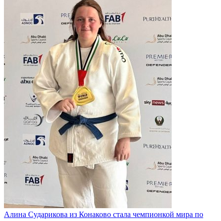
Алина Сударикова из Конаково стала чемпионкой мира по