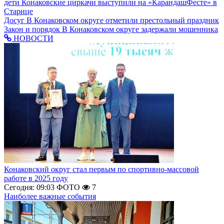
дети
Конаковские циркачи выступили на «КарандашФесте» в
Старице
Досуг
В Конаковском округе отметили престольный праздник
Закон и порядок
В Конаковском округе задержали мошенника
НОВОСТИ
Конаковский округ стал первым по спортивно-массовой
работе в 2025 году
Сегодня: 09:03
ФОТО
7
Наиболее важные события