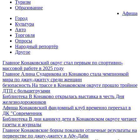
Туризм
Образование
Афиша
Город
Культура
Авто
Торговля
Опросы
Народный репортёр
Другое
Главное
Конаковский округ стал первым по спортивно-
массовой работе в 2025 году
Главное
Алина Сударикова из Конаково стала чемпионкой
мира по джиу-джитсу среди женщин
безопасность
На трассе в Конаковском округе прошло тройное
ДТП с большегрузами
Библиотека
В Конаково открылась выставка в честь Дня
железнодорожников
Афиша
Конаковский фандомный клуб временно переехал в
ДК "Современник
Библиотека
В дни каникул дети в Конаковском округе читают
газеты и журналы
Главное
Конаковские борцы показали отличные результаты на
первенстве по джиу-джитсу в Абу-Даби