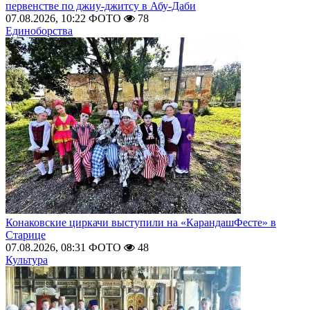
первенстве по джиу-джитсу в Абу-Даби
07.08.2026, 10:22
ФОТО
78
Единоборства
Конаковские циркачи выступили на «КарандашФесте» в
Старице
07.08.2026, 08:31
ФОТО
48
Культура