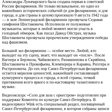
Александра Луначарского была создана первая в советской
России филармония. Не только музыкальное, но одно из
важнейших исторических событий (и для филармонии, и для
города, и для страны в целом) произошло 9 августа 1942 года
— в зале Ленинградской филармонии прозвучала Седьмая
симфония Шостаковича. Исполнили ее полуживые
музыканты, которые в любой момент могли упасть в
голодный обморок. Как писал Давид Ойстрах, музыка
Шостаковича прозвучала пророческим утверждением победы
над фашизмом.
Большой зал филармонии — особое место. Любой, кто
выходит на эту сцену, знает, что выходит он «после». После
Вагнера и Берлиоза, Чайковского, Рахманинова и Скрябина,
Шостаковича и Прокофьева, Клемперера и Караяна, Рихтера и
Ростроповича. До сих пор Санкт-Петербургская филармония
остается мерилом ценностей, важнейшей составляющей
культурного процесса и города, и всей страны, точкой
притяжения всего яркого и по-настоящему талантливого в
музыке.
Видеоэкскурс «Соло для зала с оркестром» подготовлен при
поддержке Комитета по культуре Санкт-Петербурга. В
видеосервисе Wink есть специальный раздел, посвященный
Санкт-Петербургской филармонии, в котором собраны записи