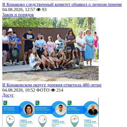
В Конаково следственный комитет объявил о личном приеме
04.08.2026, 12:57
93
Закон и порядок
В Конаковском округе деревня отметила 480-летие
04.08.2026, 10:52
ФОТО
214
Досуг