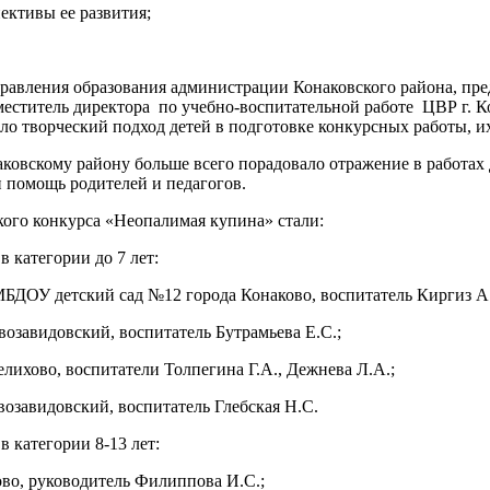
ективы ее развития;
равления образования администрации Конаковского района, пре
аместитель директора по учебно-воспитательной работе ЦВР г. 
о творческий подход детей в подготовке конкурсных работы, их
ковскому району больше всего порадовало отражение в работах
 помощь родителей и педагогов.
ого конкурса «Неопалимая купина» стали:
 категории до 7 лет:
МБДОУ детский сад №12 города Конаково, воспитатель Киргиз А.
озавидовский, воспитатель Бутрамьева Е.С.;
ихово, воспитатели Толпегина Г.А., Дежнева Л.А.;
озавидовский, воспитатель Глебская Н.С.
 категории 8-13 лет:
во, руководитель Филиппова И.С.;