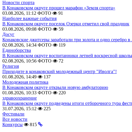
Новости спорта
В Конаковском округе прошел марафон «Земля спорта»
03.08.2026, 11:12
ФОТО
91
Наиболее важные события
В Конаковском округе поселок Озерки отметил свой праздник
03.08.2026, 09:08
ФОТО
59
Досуг
Конаковские джитсеры заработали три золота и одно серебро в
02.08.2026, 14:34
ФОТО
119
Единоборства
В Конаковском округе воспитанники летней воскресной школы
02.08.2026, 10:56
ФОТО
72
Религия
Приходите в конаковский молодежный центр "Иволга"!
01.08.2026, 14:49
137
Молодежная политика
В Конаковском округе открыли новую амбулаторию
01.08.2026, 10:33
ФОТО
220
здравоохранение
В Конаковском округе подведены итоги отборочного тура фест
31.07.2026, 15:12
225
Фестивали
Все новости
Конкурсы
815