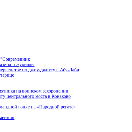
 "Современник
газеты и журналы
первенстве по джиу-джитсу в Абу-Даби
Старице
мятника на воинском захоронении
ту центрального моста в Конаково
мандной гонке на «Народной регате»
еменник