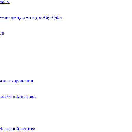
рналы
ве по джиу-джитсу в Абу-Даби
це
ком захоронении
моста в Конаково
Народной регате»