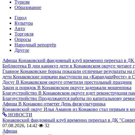
Туризм
Образование
Город
Культура
Авто
Торговля
Опросы
Народный репортёр
Другое
Афиша
Конаковский фандомный клуб временно переехал в ДК
Библиотека
В дни каникул дети в Конаковском округе читают 
Главное
Конаковские борцы показали отличные результаты на 
дети
Конаковские циркачи выступили на «КарандашФесте» в 
Досуг
В Конаковском округе отметили престольный праздник
Закон и порядок
В Конаковском округе задержали мошенника
Благоустройство
В Конаковском округе идет реконструкция па
Благоустройство
Продолжаются работы по капитальному ремон
Афиша
В Конаково отметят День физкультурника
Конаковский округ
Илья Аманов из Конаково стал первым в ко
НОВОСТИ
Конаковский фандомный клуб временно переехал в ДК "Совр
07.08.2026, 14:42
32
Афиша