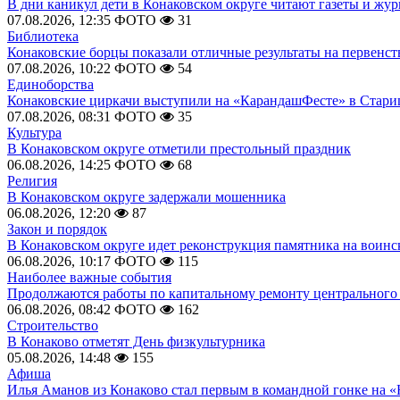
В дни каникул дети в Конаковском округе читают газеты и жу
07.08.2026, 12:35
ФОТО
31
Библиотека
Конаковские борцы показали отличные результаты на первенст
07.08.2026, 10:22
ФОТО
54
Единоборства
Конаковские циркачи выступили на «КарандашФесте» в Стари
07.08.2026, 08:31
ФОТО
35
Культура
В Конаковском округе отметили престольный праздник
06.08.2026, 14:25
ФОТО
68
Религия
В Конаковском округе задержали мошенника
06.08.2026, 12:20
87
Закон и порядок
В Конаковском округе идет реконструкция памятника на воинс
06.08.2026, 10:17
ФОТО
115
Наиболее важные события
Продолжаются работы по капитальному ремонту центрального 
06.08.2026, 08:42
ФОТО
162
Строительство
В Конаково отметят День физкультурника
05.08.2026, 14:48
155
Афиша
Илья Аманов из Конаково стал первым в командной гонке на «