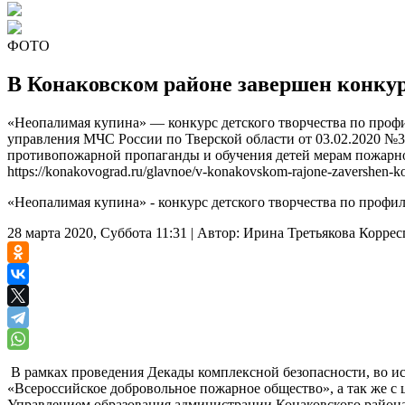
ФОТО
В Конаковском районе завершен конкур
«Неопалимая купина» — конкурс детского творчества по проф
управления МЧС России по Тверской области от 03.02.2020 №3
противопожарной пропаганды и обучения детей мерам пожарно
https://konakovograd.ru/glavnoe/v-konakovskom-rajone-zavershen-ko
«Неопалимая купина» - конкурс детского творчества по профи
28 марта 2020, Суббота 11:31
|
Автор:
Ирина Третьякова
Коррес
В рамках проведения Декады комплексной безопасности, во и
«Всероссийское добровольное пожарное общество», а так же с
Управлением образования администрации Конаковского района