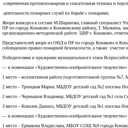
-современная противопожарная и спасательная техника и персп
-деятельность пожарных служб по борьбе с пожарами;
Жюри конкурса в составе М.Шарапова, главный специалист Уп
ПР по городу Конаково и Конаковскому району, Т. Малкина, з
организационно-методической работе ЦВР г. Конаково, отметил
Представителей жюри из ОНД и ПР по городу Конаково и Кона
соблюдению правил пожарной безопасности, а также участие и
Победителями и призерами муниципального этапа Всероссийск
— в номинации «Художественно-изобразительное творчество» в
1 место – коллективная работа подготовительной группы №7, 
2 место – Троицкая Мария, МБДОУ детский сад №2 поселка Нов
2 место – Чернышов Владимир, МБДОУ детский сад №1 села Сел
3 место – Ковалев Даниил, МБДОУ детский сад №1 поселка Нов
— в номинации «Художественно-изобразительное творчество» в
1 место – Ермакова Владислава, МБОУ СОШ №9 города Конако