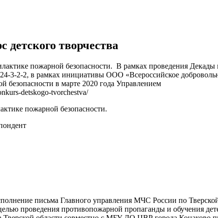
с детского творчества
илактике пожарной безопасности. В рамках проведения Декады 
24-3-2-2, в рамках инициативы ООО «Всероссийское добровольн
й безопасности в марте 2020 года Управлением
nkurs-detskogo-tvorchestva/
лактике пожарной безопасности.
пондент
сполнение письма Главного управления МЧС России по Тверской
 целью проведения противопожарной пропаганды и обучения дете
 Тверской области совместно с МБУ ДО ЦВР города Конаково п