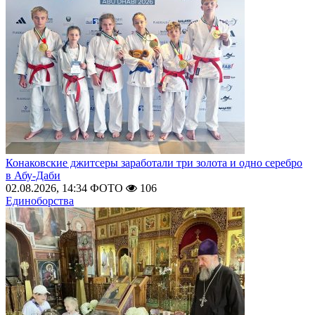
Конаковские джитсеры заработали три золота и одно серебро
в Абу-Даби
02.08.2026, 14:34
ФОТО
106
Единоборства