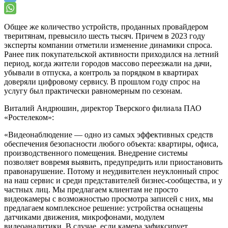
Общее же количество устройств, проданных провайдером
тверитянам, превысило шесть тысяч. Причем в 2023 году
эксперты компании отметили изменение динамики спроса.
Ранее пик покупательской активности приходился на летний
период, когда жители городов массово переезжали на дачи,
убывали в отпуска, а контроль за порядком в квартирах
доверяли цифровому сервису. В прошлом году спрос на
услугу был практически равномерным по сезонам.
Виталий Андрюшин, директор Тверского филиала ПАО
«Ростелеком»:
«Видеонаблюдение — одно из самых эффективных средств
обеспечения безопасности любого объекта: квартиры, офиса,
производственного помещения. Внедрение системы
позволяет вовремя выявить, предупредить или приостановить
правонарушение. Потому и неудивителен неуклонный спрос
на наш сервис и среди представителей бизнес-сообщества, и у
частных лиц. Мы предлагаем клиентам не просто
видеокамеры с возможностью просмотра записей с них, мы
предлагаем комплексное решение: устройства оснащены
датчиками движения, микрофонами, модулем
видеоаналитики. В случае, если камера зафиксирует