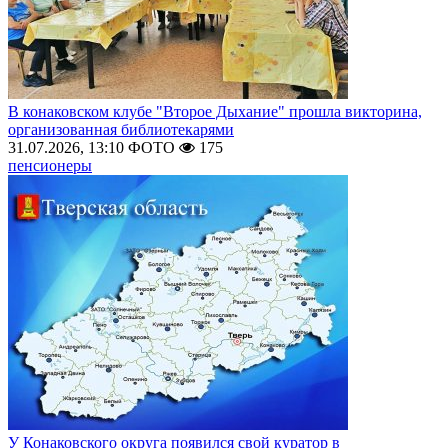
В конаковском клубе "Второе Дыхание" прошла викторина,
организованная библиотекарями
31.07.2026, 13:10
ФОТО
175
пенсионеры
У Конаковского округа появился свой куратор в