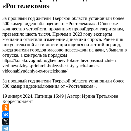
«Ростелекома»
За прошлый год жители Тверской области установили более
500 камер видеонаблюдения от «Ростелекома». Общее же
количество устройств, проданных провайдером тверитянам,
превысило шесть тысяч. Причем в 2023 году эксперты
компании отметили изменение динамики спроса. Ранее пик
покупательской активности приходился на летний период,
когда жители городов массово переезжали на дачи, убывали в
отпуска, а контроль за порядком
https://konakovograd.ru/glavnoe/v-fokuse-bezopasnost-zhiteli-
verhnevolzhya-priobreli-bolee-shesti-tysyach-kamer-
videonablyudeniya-ot-rostelekoma/
За прошлый год жители Тверской области установили более
500 камер видеонаблюдения от «Ростелекома».
19 января 2024, Пятница 16:49
|
Автор:
Ирина Третьякова
Корреспондент