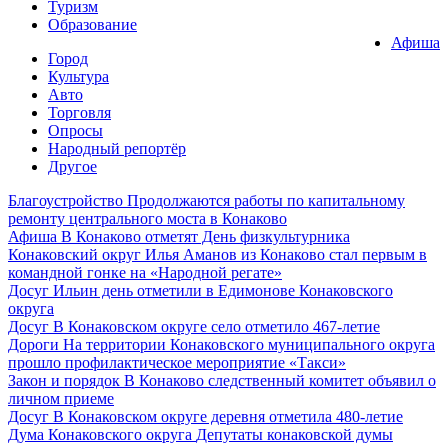
Туризм
Образование
Афиша
Город
Культура
Авто
Торговля
Опросы
Народный репортёр
Другое
Благоустройство
Продолжаются работы по капитальному
ремонту центрального моста в Конаково
Афиша
В Конаково отметят День физкультурника
Конаковский округ
Илья Аманов из Конаково стал первым в
командной гонке на «Народной регате»
Досуг
Ильин день отметили в Едимонове Конаковского
округа
Досуг
В Конаковском округе село отметило 467-летие
Дороги
На территории Конаковского муниципального округа
прошло профилактическое мероприятие «Такси»
Закон и порядок
В Конаково следственный комитет объявил о
личном приеме
Досуг
В Конаковском округе деревня отметила 480-летие
Дума Конаковского округа
Депутаты конаковской думы