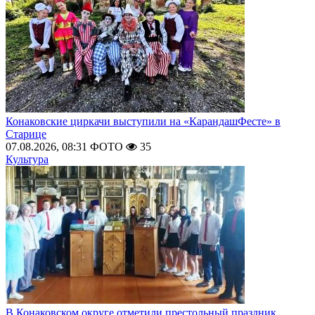
Конаковские циркачи выступили на «КарандашФесте» в
Старице
07.08.2026, 08:31
ФОТО
35
Культура
В Конаковском округе отметили престольный праздник