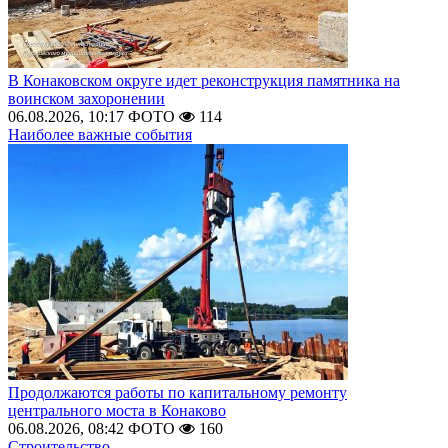
В Конаковском округе идет реконструкция памятника на
воинском захоронении
06.08.2026, 10:17
ФОТО
114
Наиболее важные события
Продолжаются работы по капитальному ремонту
центрального моста в Конаково
06.08.2026, 08:42
ФОТО
160
Строительство