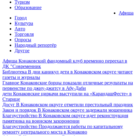
Туризм
Образование
Афиша
Город
Культура
Авто
Торговля
Опросы
Народный репортёр
Другое
Афиша
Конаковский фандомный клуб временно переехал в
ДК "Современник
Библиотека
В дни каникул дети в Конаковском округе читают
газеты и журналы
Главное
Конаковские борцы показали отличные результаты на
первенстве по джиу-джитсу в Абу-Даби
дети
Конаковские циркачи выступили на «КарандашФесте» в
Старице
Досуг
В Конаковском округе отметили престольный праздник
Закон и порядок
В Конаковском округе задержали мошенника
Благоустройство
В Конаковском округе идет реконструкция
памятника на воинском захоронении
Благоустройство
Продолжаются работы по капитальному
ремонту центрального моста в Конаково