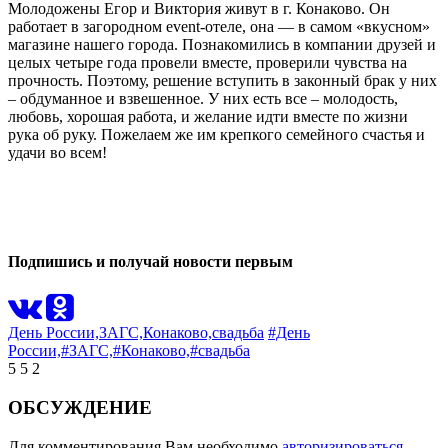
Молодожены Егор и Виктория живут в г. Конаково. Он
работает в загородном event-отеле, она — в самом «вкусном»
магазине нашего города. Познакомились в компании друзей и
целых четыре года провели вместе, проверили чувства на
прочность. Поэтому, решение вступить в законный брак у них
– обдуманное и взвешенное. У них есть все – молодость,
любовь, хорошая работа, и желание идти вместе по жизни
рука об руку. Пожелаем же им крепкого семейного счастья и
удачи во всем!
0
2
Подпишись и получай новости первым
День России,
ЗАГС,
Конаково,
свадьба
#День
России,
#ЗАГС,
#Конаково,
#свадьба
5
5
2
ОБСУЖДЕНИЕ
Для комментирования Вам необходимо
авторизироваться
.