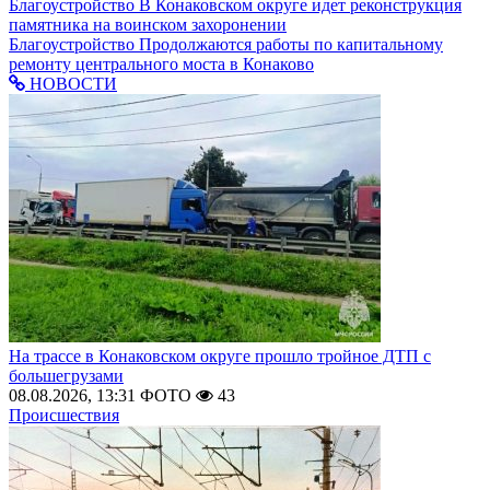
Благоустройство
В Конаковском округе идет реконструкция
памятника на воинском захоронении
Благоустройство
Продолжаются работы по капитальному
ремонту центрального моста в Конаково
НОВОСТИ
На трассе в Конаковском округе прошло тройное ДТП с
большегрузами
08.08.2026, 13:31
ФОТО
43
Происшествия