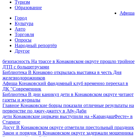
Туризм
Образование
Афиша
Город
Культура
Авто
Торговля
Опросы
Народный репортёр
Другое
безопасность
На трассе в Конаковском округе прошло тройное
ДТП с большегрузами
Библиотека
В Конаково открылась выставка в честь Дня
железнодорожников
Афиша
Конаковский фандомный клуб временно переехал в
ДК "Современник
Библиотека
В дни каникул дети в Конаковском округе читают
газеты и журналы
Главное
Конаковские борцы показали отличные результаты на
первенстве по джиу-джитсу в Абу-Даби
дети
Конаковские циркачи выступили на «КарандашФесте» в
Старице
Досуг
В Конаковском округе отметили престольный праздник
Закон и порядок
В Конаковском округе задержали мошенника