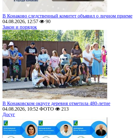
В Конаково следственный комитет объявил о личном приеме
04.08.2026, 12:57
90
Закон и порядок
В Конаковском округе деревня отметила 480-летие
04.08.2026, 10:52
ФОТО
213
Досуг