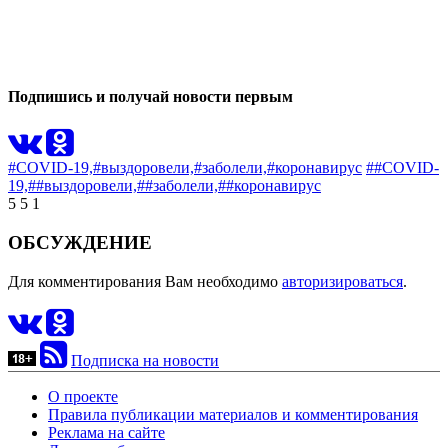
0
0
Подпишись и получай новости первым
#COVID-19,
#выздоровели,
#заболели,
#коронавирус
##COVID-
19,
##выздоровели,
##заболели,
##коронавирус
5
5
1
ОБСУЖДЕНИЕ
Для комментирования Вам необходимо
авторизироваться
.
Подписка на новости
О проекте
Правила публикации материалов и комментирования
Реклама на сайте