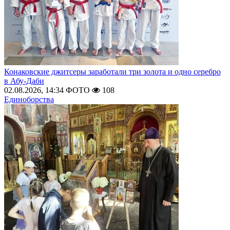
Конаковские джитсеры заработали три золота и одно серебро
в Абу-Даби
02.08.2026, 14:34
ФОТО
108
Единоборства