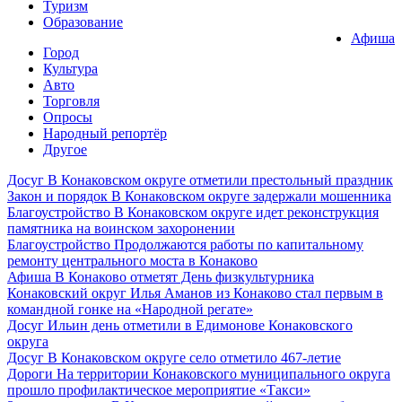
Туризм
Образование
Афиша
Город
Культура
Авто
Торговля
Опросы
Народный репортёр
Другое
Досуг
В Конаковском округе отметили престольный праздник
Закон и порядок
В Конаковском округе задержали мошенника
Благоустройство
В Конаковском округе идет реконструкция
памятника на воинском захоронении
Благоустройство
Продолжаются работы по капитальному
ремонту центрального моста в Конаково
Афиша
В Конаково отметят День физкультурника
Конаковский округ
Илья Аманов из Конаково стал первым в
командной гонке на «Народной регате»
Досуг
Ильин день отметили в Едимонове Конаковского
округа
Досуг
В Конаковском округе село отметило 467-летие
Дороги
На территории Конаковского муниципального округа
прошло профилактическое мероприятие «Такси»