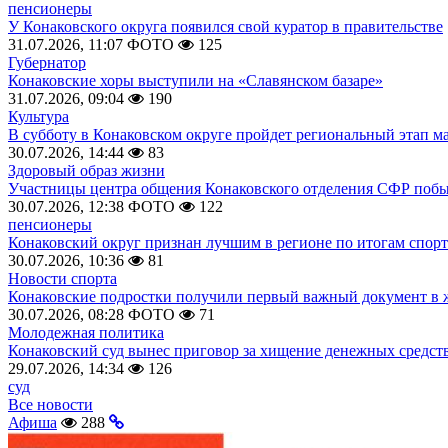
пенсионеры
У Конаковского округа появился свой куратор в правительстве
31.07.2026, 11:07
ФОТО
125
Губернатор
Конаковские хоры выступили на «Славянском базаре»
31.07.2026, 09:04
190
Культура
В субботу в Конаковском округе пройдет региональный этап м
30.07.2026, 14:44
83
Здоровый образ жизни
Участницы центра общения Конаковского отделения СФР побыв
30.07.2026, 12:38
ФОТО
122
пенсионеры
Конаковский округ признан лучшим в регионе по итогам спорт
30.07.2026, 10:36
81
Новости спорта
Конаковские подростки получили первый важный документ в 
30.07.2026, 08:28
ФОТО
71
Молодежная политика
Конаковский суд вынес приговор за хищение денежных средств
29.07.2026, 14:34
126
суд
Все новости
Афиша
288