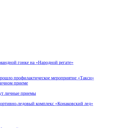
мандной гонке на «Народной регате»
прошло профилактическое мероприятие «Такси»
личном приеме
ут личные приемы
портивно-ледовый комплекс «Конаковский лед»