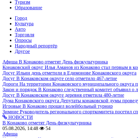
Туризм
Образование
Город
Культура
Авто
Торговля
Опросы
Народный репортёр
Другое
Афиша
В Конаково отметят День физкультурника
Конаковский округ
Илья Аманов из Конаково стал первым в ко
Досуг
Ильин день отметили в Едимонове Конаковского округа
Досуг
В Конаковском округе село отметило 467-летие
Дороги
На территории Конаковского муниципального округа 
Закон и порядок
В Конаково следственный комитет объявил о 
Досуг
В Конаковском округе деревня отметила 480-летие
Дума Конаковского округа
Депутаты конаковской думы провед
Игровые
В Конаково прошел волейбольный турнир
Зимние
Руководитель регионального спорткомитета посетил с
НОВОСТИ
В Конаково отметят День физкультурника
05.08.2026, 14:48
54
Афиша