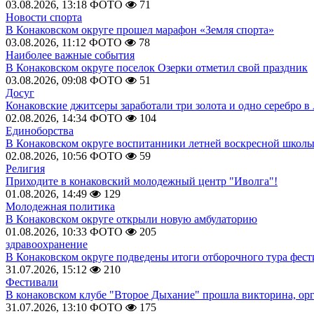
03.08.2026, 13:18
ФОТО
71
Новости спорта
В Конаковском округе прошел марафон «Земля спорта»
03.08.2026, 11:12
ФОТО
78
Наиболее важные события
В Конаковском округе поселок Озерки отметил свой праздник
03.08.2026, 09:08
ФОТО
51
Досуг
Конаковские джитсеры заработали три золота и одно серебро в
02.08.2026, 14:34
ФОТО
104
Единоборства
В Конаковском округе воспитанники летней воскресной школы
02.08.2026, 10:56
ФОТО
59
Религия
Приходите в конаковский молодежный центр "Иволга"!
01.08.2026, 14:49
129
Молодежная политика
В Конаковском округе открыли новую амбулаторию
01.08.2026, 10:33
ФОТО
205
здравоохранение
В Конаковском округе подведены итоги отборочного тура фест
31.07.2026, 15:12
210
Фестивали
В конаковском клубе "Второе Дыхание" прошла викторина, ор
31.07.2026, 13:10
ФОТО
175