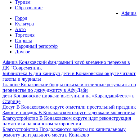
Туризм
Образование
Афиша
Город
Культура
Авто
Торговля
Опросы
Народный репортёр
Другое
Афиша
Конаковский фандомный клуб временно переехал в
ДК "Современник
Библиотека
В дни каникул дети в Конаковском округе читают
газеты и журналы
Главное
Конаковские борцы показали отличные результаты на
первенстве по джиу-джитсу в Абу-Даби
дети
Конаковские циркачи выступили на «КарандашФесте» в
Старице
Досуг
В Конаковском округе отметили престольный праздник
Закон и порядок
В Конаковском округе задержали мошенника
Благоустройство
В Конаковском округе идет реконструкция
памятника на воинском захоронении
Благоустройство
Продолжаются работы по капитальному
ремонту центрального моста в Конаково