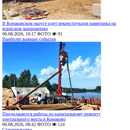
В Конаковском округе идет реконструкция памятника на
воинском захоронении
06.08.2026, 10:17
ФОТО
91
Наиболее важные события
Продолжаются работы по капитальному ремонту
центрального моста в Конаково
06.08.2026, 08:42
ФОТО
124
Строительство