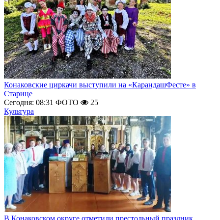
Конаковские циркачи выступили на «КарандашФесте» в
Старице
Сегодня: 08:31
ФОТО
25
Культура
В Конаковском округе отметили престольный праздник