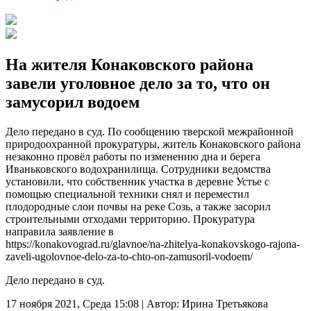
На жителя Конаковского района
завели уголовное дело за то, что он
замусорил водоем
Дело передано в суд. По сообщению тверской межрайонной
природоохранной прокуратуры, житель Конаковского района
незаконно провёл работы по изменению дна и берега
Иваньковского водохранилища. Сотрудники ведомства
установили, что собственник участка в деревне Устье с
помощью специальной техники снял и переместил
плодородные слои почвы на реке Созь, а также засорил
строительными отходами территорию. Прокуратура
направила заявление в
https://konakovograd.ru/glavnoe/na-zhitelya-konakovskogo-rajona-
zaveli-ugolovnoe-delo-za-to-chto-on-zamusoril-vodoem/
Дело передано в суд.
17 ноября 2021, Среда 15:08
|
Автор:
Ирина Третьякова