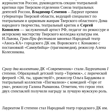
журналистов России, руководитель секции театральной
критики при Тверском отделении Союза театральных
деятелей России,
Владимир Семенов
– Лауреат премии
губернатора Тверской области, ведущий специалист по
театральным и цирковым жанрам Тверского областного Дома
народного творчества, театральный критик и
Сергей
Коноплев
— заслуженный артист РФ, педагог по режиссуре и
актерскому мастерству Тверского колледжа культуры им.
Н.Львова
, Гран-При фестиваля
завоевал Народный театр
«Авось-КА» городского ДК им. Воровского г. Конаково с
постановкой «Самоубийца» (трагикомедия), режиссер Алена
Колесникова.
Сразу два коллектива ДК
«Современник» стали
Лауреатами
I
степени. Образцовый детский театр «Теремок», с лирической
феерией «Эй, ты, здравствуй!», режиссер Ольга Бардакова и
театральный коллектив «Пигмалион» с комедией «Горе от
ума», режиссер Галина Рыманова. Отметим, что герои этих
двух спектаклей получили награду за лучшую мужскую роль.
Лауреатом II степени стал Народный театр городского ДК им.