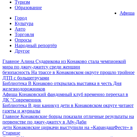
Туризм
Образование
Афиша
Город
Культура
Авто
Торговля
Опросы
Народный репортёр
Другое
Главное
Алина Сударикова из Конаково стала чемпионкой
мира по джиу-джитсу среди женщин
безопасность
На трассе в Конаковском округе прошло тройное
ДТП с большегрузами
Библиотека
В Конаково открылась выставка в честь Дня
железнодорожников
Афиша
Конаковский фандомный клуб временно переехал в
ДК "Современник
Библиотека
В дни каникул дети в Конаковском округе читают
газеты и журналы
Главное
Конаковские борцы показали отличные результаты на
первенстве по джиу-джитсу в Абу-Даби
дети
Конаковские циркачи выступили на «КарандашФесте» в
Старице