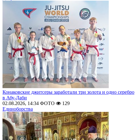
Конаковские джитсеры заработали три золота и одно серебро
в Абу-Даби
02.08.2026, 14:34
ФОТО
129
Единоборства