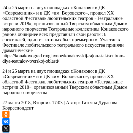
24 и 25 марта на двух площадках г.Конаково: в ДК
«Современник» и в ДК «им. Воровского», прошел XX
областной Фестиваль любительских театров «Театральные
встречи 2018», организованный Тверским областным Домом
народного творчества Театральные коллективы Конаковского
района обширнее всех представили свои работы: 6
спектаклей, один из которых был премьерным. Участие в
Фестивале любительского театрального искусства приняли
драматические
https://konakovograd.ru/glavnoe/konakovskij-rajon-stal-tsentrom-
dlya-teatralov-tverskoj-oblasti/
24 и 25 марта на двух площадках г.Конаково: в ДК
«Современник» и в ДК «им. Воровского», прошел XX
областной Фестиваль любительских театров «Театральные
встречи 2018», организованный Тверским областным Домом
народного творчества
27 марта 2018, Вторник 17:03
|
Автор:
Татьяна Дурасова
Корреспондент