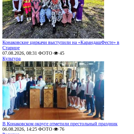
Конаковские циркачи выступили на «КарандашФесте» в
Старице
07.08.2026, 08:31
ФОТО
45
Культура
В Конаковском округе отметили престольный праздник
06.08.2026, 14:25
ФОТО
76